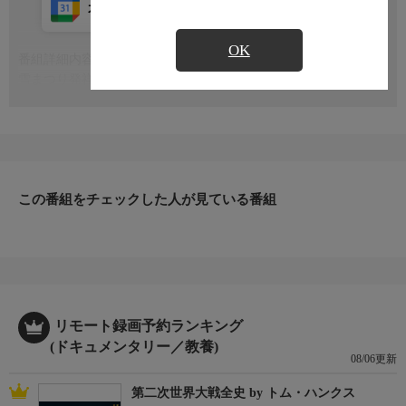
カレンダー登録
アプリ視聴
放送中
OK
番組詳細内容
もっと見る
雪まつり発祥の地といわれる、北海道の十日町雪まつり。最大の
魅力は市民手づくりの大きな雪像です。芸術的な作品と共に、雪
と共に生きる人々の情熱をお伝えします
この番組をチェックした人が見ている番組
リモート録画予約ランキング
(ドキュメンタリー／教養)
08/06更新
第二次世界大戦全史 by トム・ハンクス