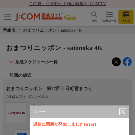
この夏、心を動かす作品特集 | J:COM TV
検索
CS番組一覧
番組表
番組表
おまつりニッポン - satonoka 4K
おまつりニッポン - satonoka 4K
放送スケジュール一覧
前回の放送
おまつりニッポン 第77回十日町雪まつり
7月22日(水)
17:45〜18:00
Ch.420
satonoka 4K
エラー
通信に問題が発生しました[error]