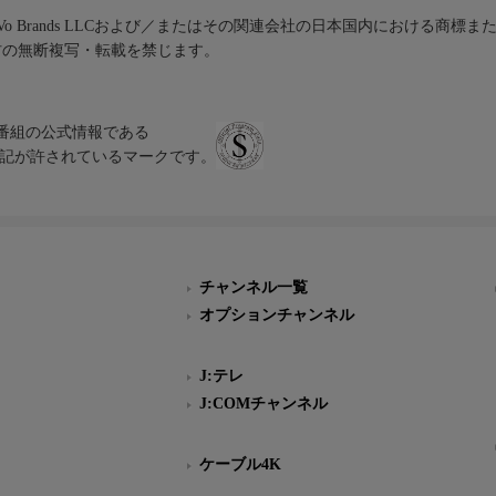
iVo Brands LLCおよび／またはその関連会社の日本国内における商標
材の無断複写・転載を禁じます。
、テレビ番組の公式情報である
スにのみ表記が許されているマークです。
チャンネル一覧
オプションチャンネル
J:テレ
J:COMチャンネル
ケーブル4K