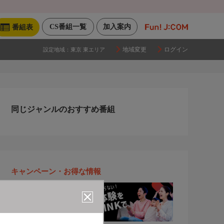
CS番組一覧
加入案内
番組表
地域変更
ログイン
設定地域：
東京 東エリア
同じジャンルのおすすめ番組
キャンペーン・お得な情報