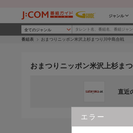
ジャンル
番組表
おまつりニッポン米沢上杉まつり川中島合戦
おまつりニッポン米沢上杉まつ
直近
エラー