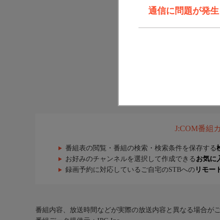
通信に問題が発生しま
J:COM番
番組表の閲覧・番組の検索・検索条件を保存する
お好みのチャンネルを選択して作成できる
お気に
録画予約に対応しているご自宅のSTBへの
リモー
番組内容、放送時間などが実際の放送内容と異なる場合が