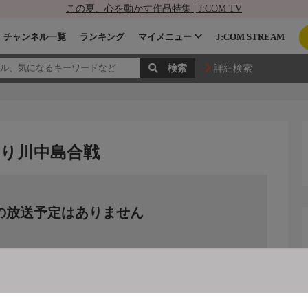
この夏、心を動かす作品特集 | J:COM TV
チャンネル一覧
ランキング
マイメニュー
J:COM STREAM
詳細検索
り川中島合戦
の放送予定はありません