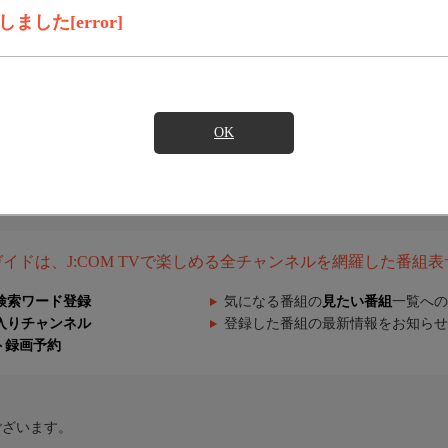
した[error]
OK
組ガイドは、J:COM TVで楽しめる全チャンネルを網羅した番組
検索ワード登録
気になる番組の
見たい番組
一覧への
入りチャンネル
登録した番組の最新情報をお知らせ
ト録画予約
ございます。