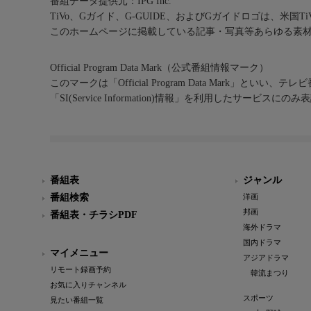
番組データ提供元：IPG Inc.
TiVo、Gガイド、G-GUIDE、およびGガイドロゴは、米国T
このホームページに掲載している記事・写真等あらゆる素
Official Program Data Mark（公式番組情報マーク）
このマークは「Official Program Data Mark」といい
「SI(Service Information)情報」を利用したサービ
番組表
ジャンル
番組検索
洋画
邦画
番組表・チラシPDF
海外ドラマ
国内ドラマ
マイメニュー
アジアドラマ
リモート録画予約
韓流まつり
お気に入りチャンネル
スポーツ
見たい番組一覧