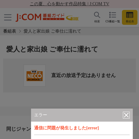
この夏、心を動かす作品特集 | J:COM TV
検索
CS番組一覧
番組表
番組表
愛人と家出娘 ご奉仕に濡れて
愛人と家出娘 ご奉仕に濡れて
直近の放送予定はありません
エラー
通信に問題が発生しました[error]
同じジャンルのおすすめ番組