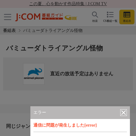
この夏、心を動かす作品特集 | J:COM TV
検索
CS番組一覧
番組表
番組表
バミューダトライアングル怪物
バミューダトライアングル怪物
直近の放送予定はありません
エラー
通信に問題が発生しました[error]
同じジャンルのおすすめ番組