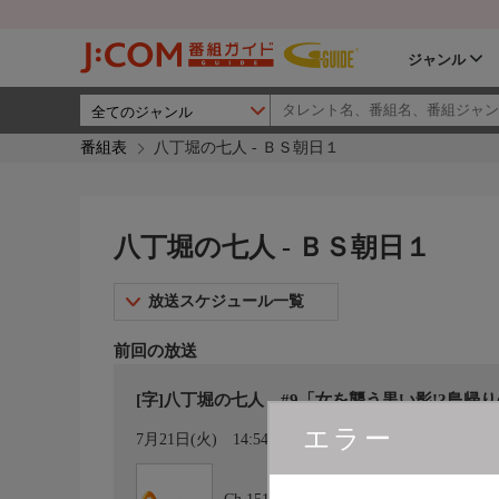
ジャンル
番組表
八丁堀の七人 - ＢＳ朝日１
八丁堀の七人 - ＢＳ朝日１
放送スケジュール一覧
前回の放送
[字]八丁堀の七人 #9「女を襲う黒い影!?島帰
エラー
カレンダー登録
7月21日(火)
14:54〜15:56