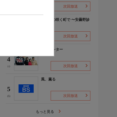
次回放送
(6)
勿忘草の咲く町で 〜安曇野診
療記〜
3
次回放送
(4)
キイハンター
4
次回放送
(-)
風、薫る
5
次回放送
(5)
もっと見る