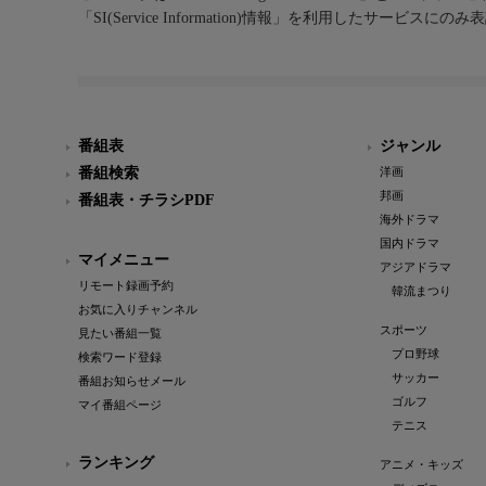
「SI(Service Information)情報」を利用したサービ
番組表
ジャンル
番組検索
洋画
邦画
番組表・チラシPDF
海外ドラマ
国内ドラマ
マイメニュー
アジアドラマ
リモート録画予約
韓流まつり
お気に入りチャンネル
スポーツ
見たい番組一覧
プロ野球
検索ワード登録
サッカー
番組お知らせメール
ゴルフ
マイ番組ページ
テニス
ランキング
アニメ・キッズ