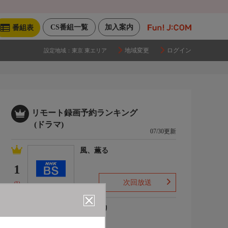
CS番組一覧
加入案内
番組表
地域変更
ログイン
設定地域：
東京 東エリア
リモート録画予約ランキング
(ドラマ)
07/30更新
風、薫る
1
次回放送
(1)
ひまわり
2