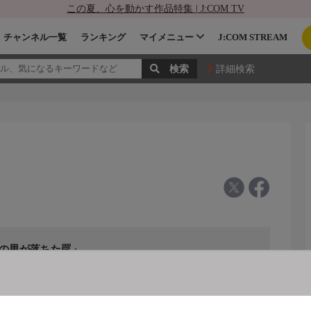
この夏、心を動かす作品特集 | J:COM TV
チャンネル一覧
ランキング
マイメニュー
J:COM STREAM
詳細検索
りの男が落ちた罠」