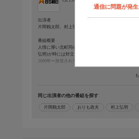
Ch.151
ＢＳ朝日１
通信に問題が発生しま
出演者
片岡鶴太郎、村上弘明、石倉三郎、おりも政夫 (他)
番組概要
人情に厚い北町同心・仏田八兵衛(片岡鶴太郎)と、
弘明)が時には対立し、時には助け合いながら、仲間
2000年〜放送された第1シリーズ)
番組ホームページ
<番組ホームページはこちら!>
https://www.bs-asahi.co.jp/drama3/
同じ出演者の他の番組を探す
片岡鶴太郎
おりも政夫
村上弘明