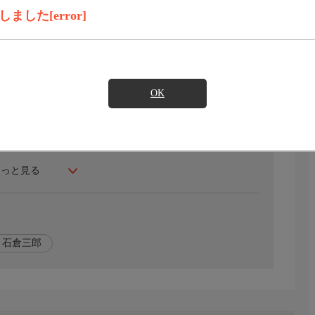
録画予約
見たい
した[error]
OK
それとは対照的に冷静でクールな北町与力・青山久蔵(村上
の同心たちと凶悪な犯罪に立ち向かう!(テレビ朝日系列で
もっと見る
石倉三郎