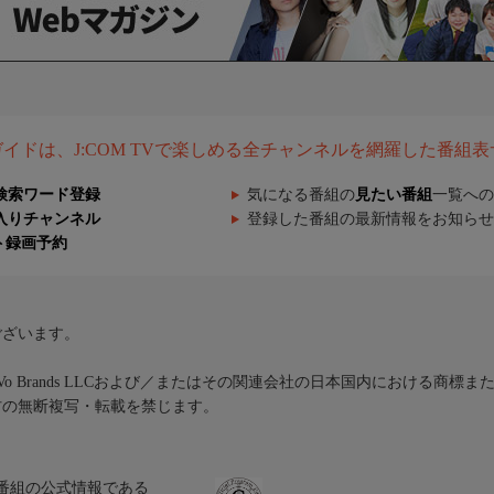
組ガイドは、J:COM TVで楽しめる全チャンネルを網羅した番組
検索ワード登録
気になる番組の
見たい番組
一覧への
入りチャンネル
登録した番組の最新情報をお知らせ
ト録画予約
ございます。
iVo Brands LLCおよび／またはその関連会社の日本国内における商標
材の無断複写・転載を禁じます。
、テレビ番組の公式情報である