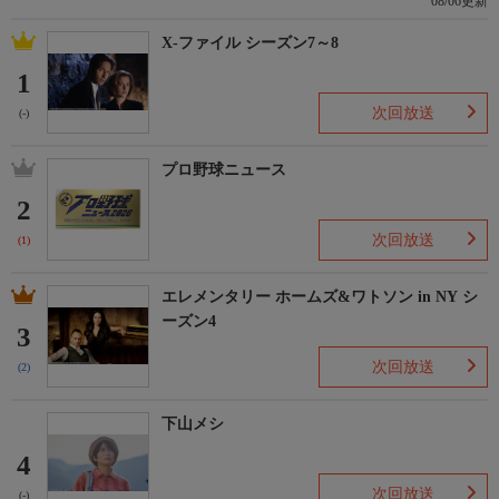
08/06更新
X-ファイル シーズン7～8
1
次回放送
(-)
プロ野球ニュース
2
次回放送
(1)
エレメンタリー ホームズ&ワトソン in NY シ
ーズン4
3
次回放送
(2)
下山メシ
4
次回放送
(-)