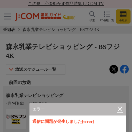
この夏、心を動かす作品特集 | J:COM TV
検索
CS番組一覧
番組表
番組表
森永乳業テレビショッピング - BSフジ 4K
森永乳業テレビショッピング - BSフジ
4K
放送スケジュール一覧
前回の放送
森永乳業テレビショッピング
7月24日(金)
02:30〜03:00
エラー
Ch.181
BSフジ 4K
通信に問題が発生しました[error]