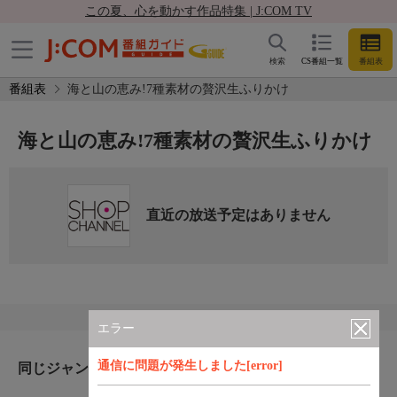
この夏、心を動かす作品特集 | J:COM TV
検索
CS番組一覧
番組表
番組表
海と山の恵み!7種素材の贅沢生ふりかけ
海と山の恵み!7種素材の贅沢生ふりかけ
直近の放送予定はありません
エラー
通信に問題が発生しました[error]
同じジャンルのおすすめ番組