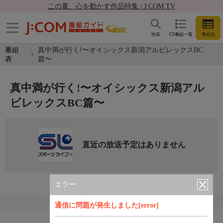
この夏、心を動かす作品特集 | J:COM TV
検索
CS番組一覧
番組表
番組
真中満が行く!〜オイシックス新潟アルビレックスBC
表
篇〜
真中満が行く!〜オイシックス新潟アル
ビレックスBC篇〜
直近の放送予定はありません
エラー
通信に問題が発生しました[error]