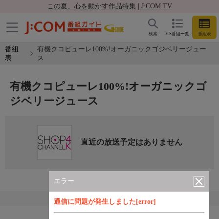
この夏、心を動かす作品特集 | J:COM TV
検索
CS番組一覧
番組表
番組
有機クコピューレ100%!オーガニックゴジベリージュー
表
ス
有機クコピューレ100%!オーガニックゴ
ジベリージュース
直近の放送予定はありません
エラー
通信に問題が発生しました[error]