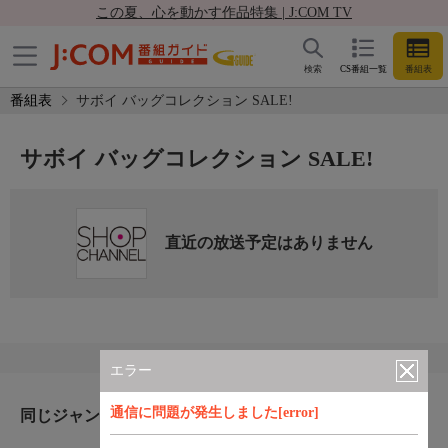
この夏、心を動かす作品特集 | J:COM TV
検索
CS番組一覧
番組表
番組表
サボイ バッグコレクション SALE!
サボイ バッグコレクション SALE!
直近の放送予定はありません
エラー
通信に問題が発生しました[error]
同じジャンルのおすすめ番組