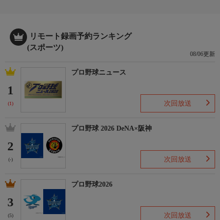
■
●アジャコング＆松本浩代＆ZONES×VENY＆ミリー・マッケン
ジー＆高瀬みゆき
リモート録画予約ランキング
●シン・広田さくら×優宇
(スポーツ)
●YUNA×鈴木ユラ
08/06更新
※予告無く内容を変更する場合があります。
プロ野球ニュース
1
次回放送
(1)
プロ野球 2026 DeNA×阪神
2
次回放送
(-)
プロ野球2026
3
次回放送
(5)