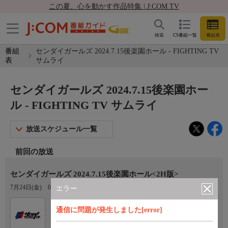
この夏、心を動かす作品特集 | J:COM TV
検索
CS番組一覧
番組表
番組
センダイガールズ 2024.7.15後楽園ホール - FIGHTING TV
表
サムライ
センダイガールズ 2024.7.15後楽園ホー
ル - FIGHTING TV サムライ
放送スケジュール一覧
前回の放送
センダイガールズ 2024.7.15後楽園ホール<2H版>
7月24日(金)
06:00〜08:00
エラー
Ch.401
オプション
通信に問題が発生しました[error]
FIGHTING TV サムライ