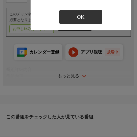
このチャンネルのご視聴には、オプションチャンネル(有料)のご契約が
OK
必要となります。
お申し込みはこちら
ご利用料金はこちら
カレンダー登録
アプリ視聴
放送中
番組詳細内容
もっと見る
番組内容
＜センダイガールズワールド選手権＆ワンダー・オブ・スターダ
ム選手権＞
●（王者）岩田美香×安納サオリ（挑戦者）
＜センダイガールズワールドタッグ選手権＞
●（王者）愛海＆水波綾×岡優里佳＆桃野美桜（挑戦者）
●橋本千紘×ジョーダン・グレイス
この番組をチェックした人が見ている番組
＜ハードコアマッチ＞
●DASH・チサコ×渡辺桃
●ニナ・サミュエルズ＆レナ・クロス×Sareee＆Chi Chi