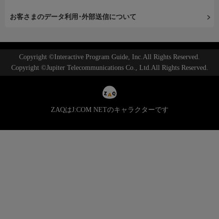
お客さまのデータ利用･外部送信について
Copyright ©Interactive Program Guide, Inc.All Rights Reserved.
Copyright ©Jupiter Telecommunications Co., Ltd.All Rights Reserved.
ZAQはJ:COM NETのキャラクターです