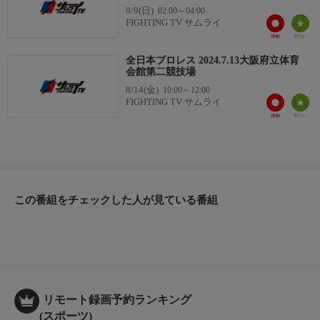
8/9(日)
02:00～04:00
●田村男児＆井上凌×鈴木秀樹＆佐藤光留
FIGHTING TV サムライ
■
予告無く内容を変更する場合があります。
全日本プロレス 2024.7.13大阪府立体育
会館第二競技場
8/14(金)
10:00～12:00
FIGHTING TV サムライ
この番組をチェックした人が見ている番組
リモート録画予約ランキング
(スポーツ)