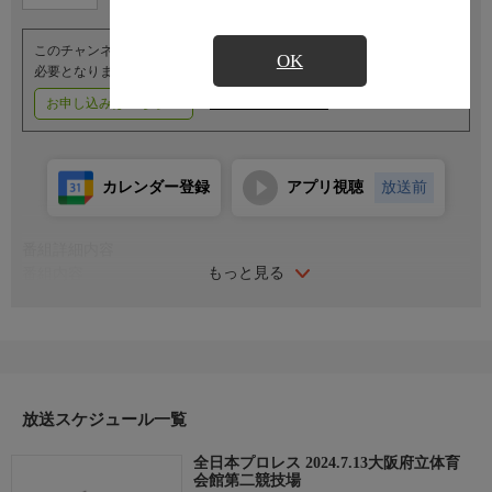
このチャンネルのご視聴には、オプションチャンネル(有料)のご契約が
OK
必要となります。
お申し込みはこちら
ご利用料金はこちら
カレンダー登録
アプリ視聴
放送前
番組詳細内容
もっと見る
番組内容
＜三冠ヘビー級選手権＞
●（王者）安齊勇馬×諏訪魔（挑戦者）
＜世界タッグ選手権＞
●（王者）斉藤ジュン＆斉藤レイ×宮原健斗＆青柳優馬（挑戦者）
＜世界ジュニアヘビー級選手権＞
●（王者）ライジングHAYATO×土井成樹（挑戦者）
放送スケジュール一覧
●芦野祥太郎＆ボディガー×本田竜輝＆綾部蓮
全日本プロレス 2024.7.13大阪府立体育
●大森北斗＆羆嵐＆サイラス＆ジャック・ケネディ×黒潮TOKYO
会館第二競技場
ジャパン＆立花誠吾＆MUSASHI＆吉岡世起