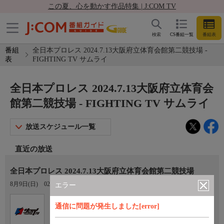
この夏、心を動かす作品特集 | J:COM TV
検索
CS番組一覧
番組表
番組
全日本プロレス 2024.7.13大阪府立体育会館第二競技場 -
表
FIGHTING TV サムライ
全日本プロレス 2024.7.13大阪府立体育会
館第二競技場 - FIGHTING TV サムライ
放送スケジュール一覧
直近の放送
全日本プロレス 2024.7.13大阪府立体育会館第二競技場
8月9日(日)
02:00〜04:00
エラー
Ch.401
オプション
通信に問題が発生しました[error]
FIGHTING TV サムライ