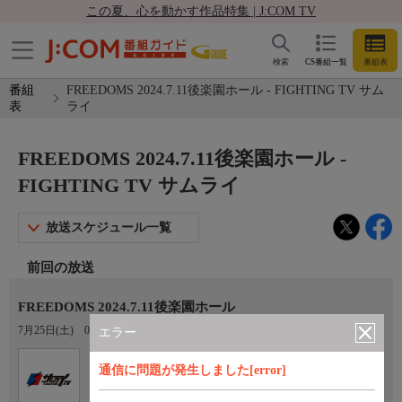
この夏、心を動かす作品特集 | J:COM TV
検索
CS番組一覧
番組表
番組
FREEDOMS 2024.7.11後楽園ホール - FIGHTING TV サム
表
ライ
FREEDOMS 2024.7.11後楽園ホール -
FIGHTING TV サムライ
放送スケジュール一覧
前回の放送
FREEDOMS 2024.7.11後楽園ホール
7月25日(土)
06:00〜08:00
エラー
Ch.401
オプション
通信に問題が発生しました[error]
FIGHTING TV サムライ