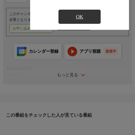
このチャンネルのご視聴には、オプションチャンネル(有料)のご契約が
OK
必要となります。
お申し込みはこちら
ご利用料金はこちら
カレンダー登録
アプリ視聴
放送中
番組詳細内容
もっと見る
番組内容
＜KING of FREEDOM WORLD CHAMPIONSHIP／Interwined Hell
蛍光灯ガラスボード 0910pus TRAPデスマッチ＞
●（王者）竹田誠志×伊東優作（挑戦者）
＜KING of FREEDOM WORLD TAG CHAMPIONSHIP／Wボード
+Free Weapons RULEデスマッチ＞
●（王者）佐久田俊行＆最上九×ビオレント・ジャック＆吹本賢児
この番組をチェックした人が見ている番組
（挑戦者）
＜セルフボードデスマッチ＞
●葛西純×正岡大介