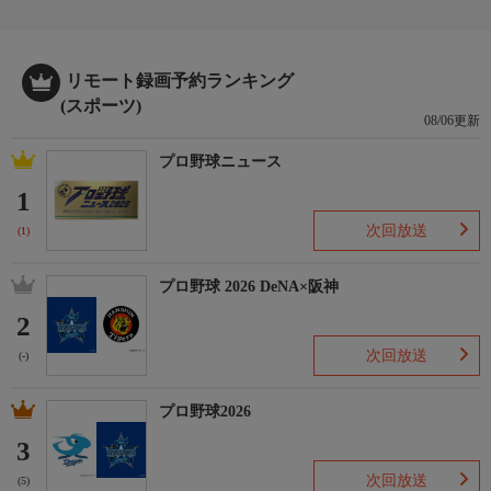
■
＜KING of FREEDOM WORLD JUNIOR HEAVY WEIGHT
リモート録画予約ランキング
CHAMPIONSHIP＞
(スポーツ)
●（王者）香取貴大×アナルコ・モンターニャ（挑戦者）
08/06更新
●佐々木貴＆マンモス佐々木＆高岩竜一×政岡純＆進祐哉＆ガイ
プロ野球ニュース
ア・ホックス
＜嗚呼、東京砂漠ホームレス寸前人間廃業デスマッチ＞
1
●山下りな＆藤田ミノル＆拳剛＆レッカ×GENTARO＆ドラゴン・
次回放送
(1)
リブレ＆HAKKA＆バラモンシュウwithバラモンケイ
プロ野球 2026 DeNA×阪神
■
＜KING of SUGIURAMANWORLD JUNIOR HEAVY WEIGHT
2
CHAMPIONSHIP＆裸足王Wタイトルマッチ／裸足健康足つぼデ
次回放送
(-)
スマッチ＞
●（KSC王者）杉浦透×植木嵩行（裸足王）
※予告無く内容を変更する場合があります。
プロ野球2026
3
次回放送
(5)