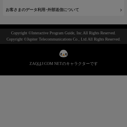
お客さまのデータ利用･外部送信について
Copyright ©Interactive Program Guide, Inc.All Rights Reserved.
Copyright ©Jupiter Telecommunications Co., Ltd.All Rights Reserved.
ZAQはJ:COM NETのキャラクターです