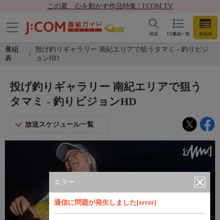
この夏、心を動かす作品特集 | J:COM TV
検索
CS番組一覧
番組表
番組
投げ釣りギャラリー 南紀エリアで狙うタマミ - 釣りビジ
表
ョンHD
投げ釣りギャラリー 南紀エリアで狙う
タマミ - 釣りビジョンHD
放送スケジュール一覧
エラー
通信に問題が発生しました[error]