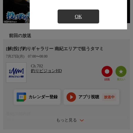
OK
前回の放送
[解]投げ釣りギャラリー 南紀エリアで狙うタマミ
7月27日(月)
07:00〜08:00
Ch.702
釣りビジョンHD
カレンダー登録
アプリ視聴
放送中
番組詳細内容
もっと見る
詳細
今回は"なにわの投げ釣り師"中本嗣通が登場！和歌山県南紀の沖