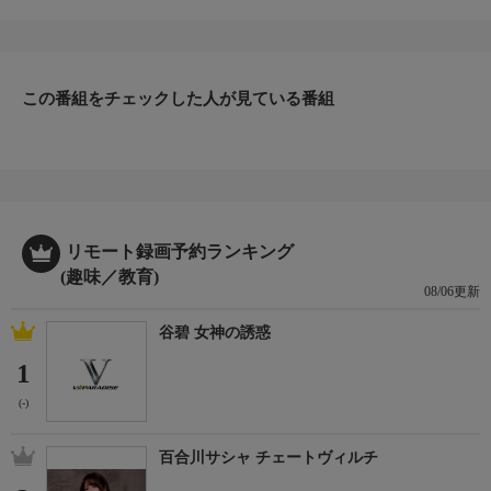
磯で、磯場に棲む大物ターゲット・ハマフエフキ（タマミ、タマ
ン）やコロダイを狙う。
突然訪れる竿を吹っ飛ばす豪快なアタリ、そして強烈な引きが
魅力の相手に、中本がパワータックルで挑む。夏夜の静寂を打ち
破る、ド級サイズのモンスターが襲いかかる！
この番組をチェックした人が見ている番組
＊出演者：中本嗣通
＊初回放送：2024/7/26
リモート録画予約ランキング
(趣味／教育)
08/06更新
谷碧 女神の誘惑
1
(-)
百合川サシャ チェートヴィルチ