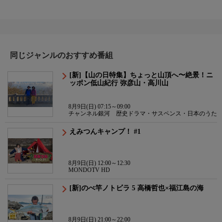
同じジャンルのおすすめ番組
[新]【山の日特集】ちょっと山頂へ〜絶景！ニ
ッポン低山紀行 弥彦山・高川山
8月9日(日) 07:15～09:00
チャンネル銀河 歴史ドラマ・サスペンス・日本のうた
えみつんキャンプ！ #1
8月9日(日) 12:00～12:30
MONDOTV HD
[新]のべ竿ノトビラ 5 高橋哲也×福江島の海
8月9日(日) 21:00～22:00