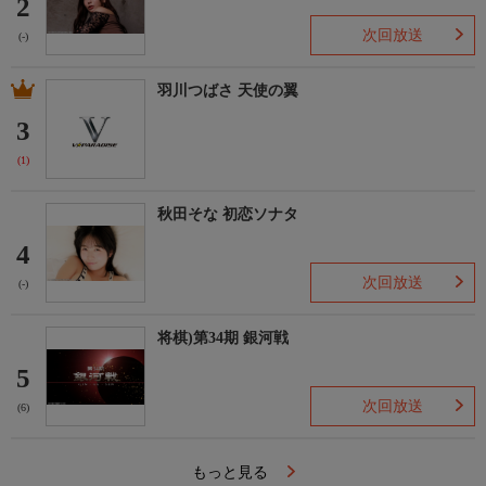
2
次回放送
(-)
羽川つばさ 天使の翼
3
(1)
秋田そな 初恋ソナタ
4
次回放送
(-)
将棋)第34期 銀河戦
5
次回放送
(6)
もっと見る