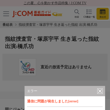
この夏、心を動かす作品特集 | J:COM TV
検索
CS番組一覧
番組表
番組表
指紋捜査官・塚原宇平 生き返った指紋 出演:橋爪功
指紋捜査官・塚原宇平 生き返った指紋
出演:橋爪功
直近の放送予定はありません
エラー
通信に問題が発生しました[error]
同じジャンルのおすすめ番組