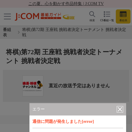
この夏、心を動かす作品特集 | J:COM TV
検索
CS番組一覧
番組表
番組
将棋)第72期 王座戦 挑戦者決定トーナメント 挑戦者決定
表
戦
将棋)第72期 王座戦 挑戦者決定トーナメ
ント 挑戦者決定戦
直近の放送予定はありません
エラー
通信に問題が発生しました[error]