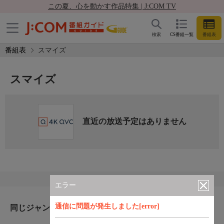
この夏、心を動かす作品特集 | J:COM TV
検索
CS番組一覧
番組表
番組表
スマイズ
スマイズ
直近の放送予定はありません
エラー
通信に問題が発生しました[error]
同じジャンルのおすすめ番組