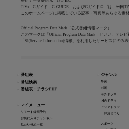
番組データ提供元：IPG Inc.
TiVo、Gガイド、G-GUIDE、およびGガイドロゴは、米国T
このホームページに掲載している記事・写真等あらゆる素
Official Program Data Mark（公式番組情報マーク）
このマークは「Official Program Data Mark」といい
「SI(Service Information)情報」を利用したサービ
番組表
ジャンル
番組検索
洋画
邦画
番組表・チラシPDF
海外ドラマ
国内ドラマ
マイメニュー
アジアドラマ
リモート録画予約
韓流まつり
お気に入りチャンネル
スポーツ
見たい番組一覧