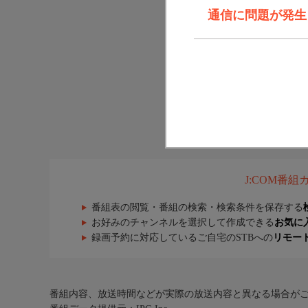
通信に問題が発生しま
J:COM番
番組表の閲覧・番組の検索・検索条件を保存する
お好みのチャンネルを選択して作成できる
お気に
録画予約に対応しているご自宅のSTBへの
リモー
番組内容、放送時間などが実際の放送内容と異なる場合が