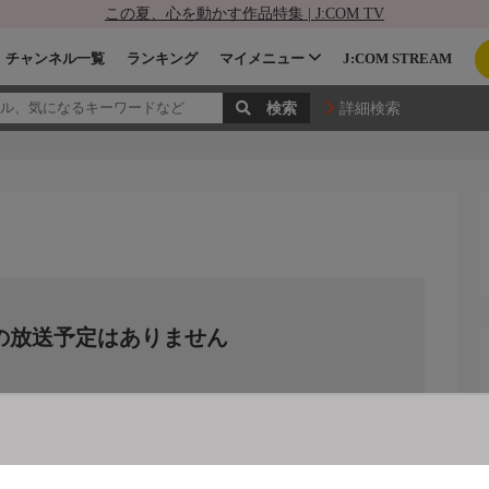
この夏、心を動かす作品特集 | J:COM TV
チャンネル一覧
ランキング
マイメニュー
J:COM STREAM
詳細検索
の放送予定はありません