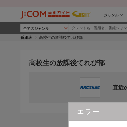
ジャンル
番組表
高校生の放課後てれび部
高校生の放課後てれび部
直近
エラー