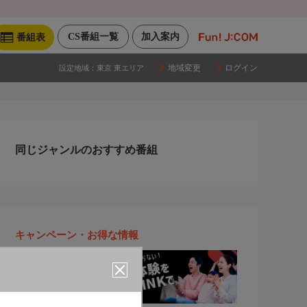
CS番組一覧
加入案内
番組表
地域変更
ログイン
設定地域：
東京 東エリア
同じジャンルのおすすめ番組
キャンペーン・お得な情報