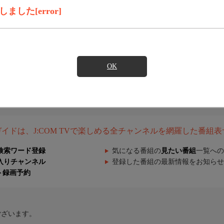
した[error]
OK
組ガイドは、J:COM TVで楽しめる全チャンネルを網羅した番組
検索ワード登録
気になる番組の
見たい番組
一覧への
入りチャンネル
登録した番組の最新情報をお知らせ
ト録画予約
ございます。