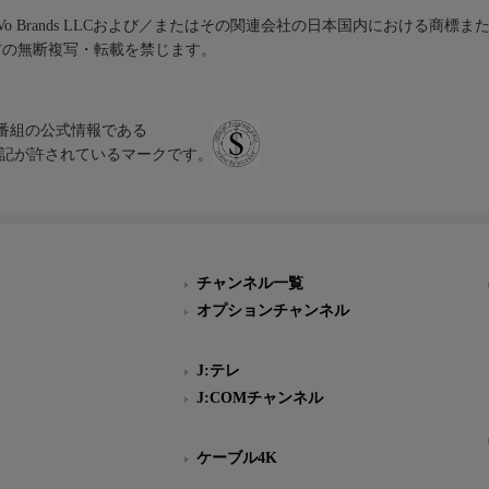
iVo Brands LLCおよび／またはその関連会社の日本国内における商標
材の無断複写・転載を禁じます。
、テレビ番組の公式情報である
スにのみ表記が許されているマークです。
チャンネル一覧
オプションチャンネル
J:テレ
J:COMチャンネル
ケーブル4K