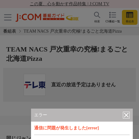
この夏、心を動かす作品特集 | J:COM TV
検索
CS番組一覧
番組表
番組表
TEAM NACS 戸次重幸の究極!まるごと北海道Pizza
TEAM NACS 戸次重幸の究極!まるごと
北海道Pizza
直近の放送予定はありません
エラー
通信に問題が発生しました[error]
同じジャンルのおすすめ番組