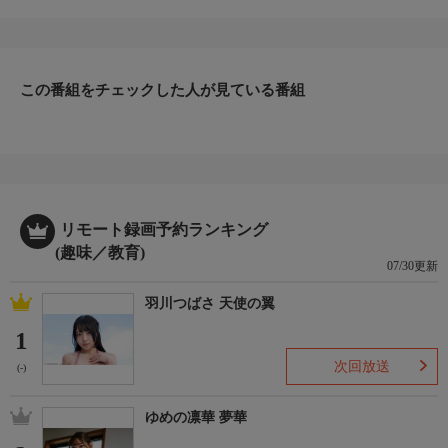
本初となる魚を総合的に学ぶ専門学校を取材。その学校の釣りク
ラブの目標が全員で200魚種釣ることだという。
昨年度は100魚種を目標とし達成できたが、今年度はギリギリ
の可能性が！そこで釣りビジョンがバックアップ！深海魚釣りで
魚種の追加を狙うが、まさかの激レア魚が出現
この番組をチェックした人が見ている番組
＊出演者：日本さかな専門学校釣りクラブ・太田 唯＊初回放
送：2024/7/21
リモート録画予約ランキング
(趣味／教育)
07/30更新
羽川つばさ 天使の翼
1
次回放送
(-)
ゆめの凛華 夢華