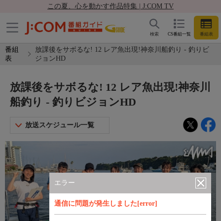
この夏、心を動かす作品特集 | J:COM TV
検索
CS番組一覧
番組表
番組
放課後をサボるな! 12 レア魚出現!神奈川船釣り - 釣りビ
表
ジョンHD
放課後をサボるな! 12 レア魚出現!神奈川
船釣り - 釣りビジョンHD
放送スケジュール一覧
エラー
通信に問題が発生しました[error]