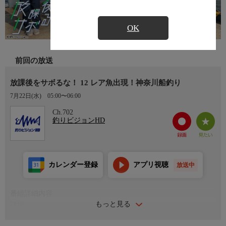
OK
前回の放送
放課後をサボるな！ 12 レア魚出現！神奈川船釣り
7月22日(水)
05:00〜06:00
Ch.702
釣りビジョンHD
カレンダー登録
アプリ視聴
放送中
番組詳細内容
もっと見る
詳細
現役学生を起用した釣り番組『放課後をサボるな！』。今回は日