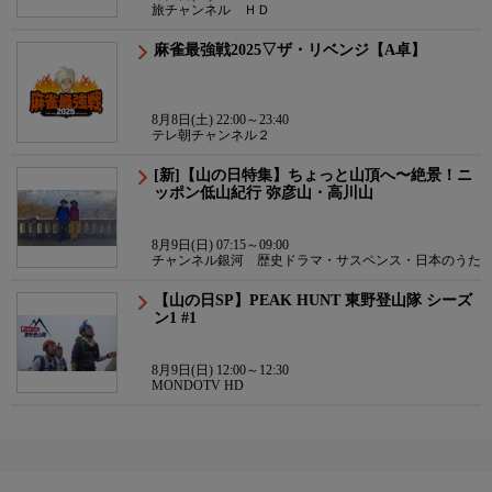
旅チャンネル ＨＤ
麻雀最強戦2025▽ザ・リベンジ【A卓】
8月8日(土) 22:00～23:40
テレ朝チャンネル２
[新]【山の日特集】ちょっと山頂へ〜絶景！ニ
ッポン低山紀行 弥彦山・高川山
8月9日(日) 07:15～09:00
チャンネル銀河 歴史ドラマ・サスペンス・日本のうた
【山の日SP】PEAK HUNT 東野登山隊 シーズ
ン1 #1
8月9日(日) 12:00～12:30
MONDOTV HD