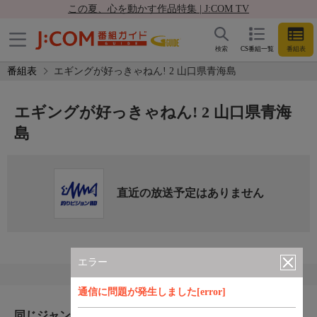
この夏、心を動かす作品特集 | J:COM TV
検索
CS番組一覧
番組表
番組表
エギングが好っきゃねん! 2 山口県青海島
エギングが好っきゃねん! 2 山口県青海
島
直近の放送予定はありません
エラー
通信に問題が発生しました[error]
同じジャンルのおすすめ番組