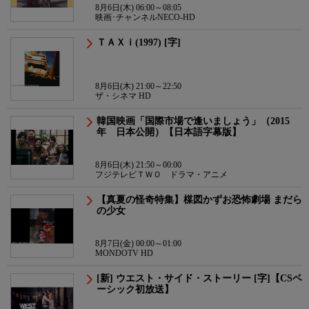
8月6日(木) 06:00～08:05
映画･チャンネルNECO-HD
ＴＡＸｉ(1997) [字]
8月6日(木) 21:00～22:50
ザ・シネマ HD
韓国映画「国際市場で逢いましょう」（2015
年 日本公開）【日本語字幕版】
8月6日(木) 21:50～00:00
フジテレビＴＷＯ ドラマ・アニメ
【真夏の怪奇特集】楳図かずお恐怖劇場 まだら
の少女
8月7日(金) 00:00～01:00
MONDOTV HD
[新] ウエスト・サイド・ストーリー [字]【CSベ
ーシック初放送】