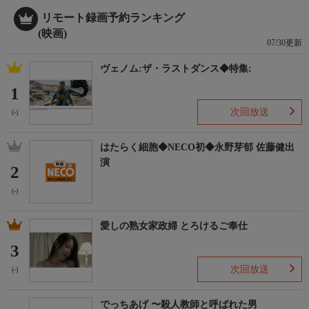
リモート録画予約ランキング
(映画)
07/30更新
ヴェノム:ザ・ラストダンス◆特集:
1
次回放送
(-)
はたらく細胞◆NECO初◆永野芽郁 佐藤健出
演
2
(-)
愛しの熟女家政婦 とろけるご奉仕
3
次回放送
(-)
でっちあげ 〜殺人教師と呼ばれた男