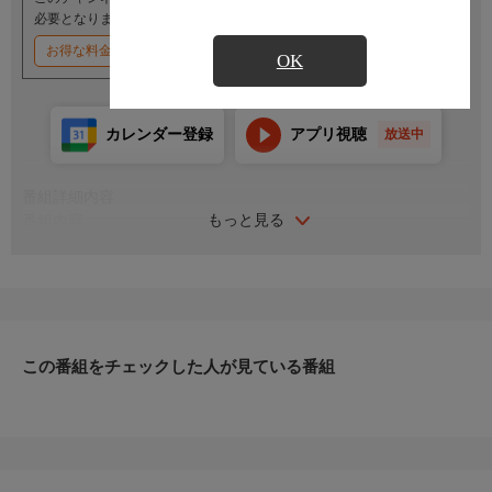
必要となります。
お得な料金割引キャンペーン実施中
OK
カレンダー登録
アプリ視聴
放送中
番組詳細内容
もっと見る
番組内容
出演:渡瀬恒彦／菅原文太／峰岸隆之介／鈴木サミー／今井健二
／神太郎／青木リカ
監督:清水彰 脚本:皆川隆之／富綱宏一
東映が初めて手掛ける学生任侠映画。渡瀬恒彦の山高帽に学ラン
姿と菅原文太の着流し姿で新旧やくざを対象的に描いている。侠
客だった祖父を持つ大学生・島崎角太郎は、一人前の男になるた
この番組をチェックした人が見ている番組
め旅に出ることに。祖父の兄弟分・浅田親分の元を訪ねるが、浅
田一家はすっかり寂れてしまっていた。