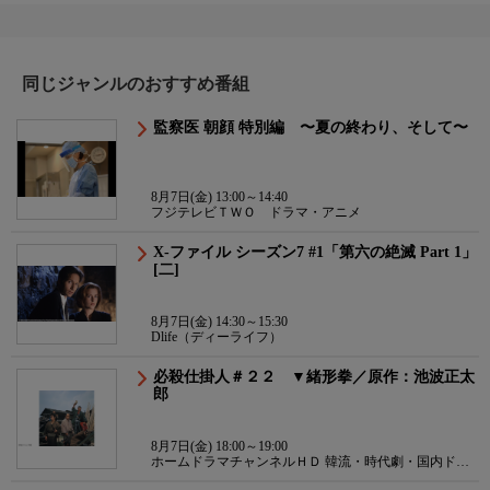
同じジャンルのおすすめ番組
監察医 朝顔 特別編 〜夏の終わり、そして〜
8月7日(金) 13:00～14:40
フジテレビＴＷＯ ドラマ・アニメ
X-ファイル シーズン7 #1「第六の絶滅 Part 1」
[二]
8月7日(金) 14:30～15:30
Dlife（ディーライフ）
必殺仕掛人＃２２ ▼緒形拳／原作：池波正太
郎
8月7日(金) 18:00～19:00
ホームドラマチャンネルＨＤ 韓流・時代劇・国内ドラ
マ