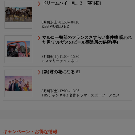
ドリームハイ #1、2 [字][初]
8月8日(土) 01:50～04:10
KBS WORLD HD
マルロー警部のフランスさすらい事件簿 呪われ
た男/アルザスのビール醸造所の秘密[字]
8月8日(土) 11:00～15:30
ミステリーチャンネル
[新]君の花になる #1
8月8日(土) 12:00～13:05
TBSチャンネル2 名作ドラマ・スポーツ・アニメ
キャンペーン・お得な情報