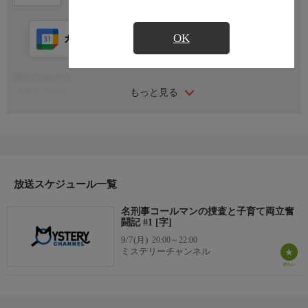
OK
カレンダー登録
アプリ視聴
放送前
番組詳細内容
もっと見る
【番組詳細】
パリで潜入捜査の名手として知られるシモン・コールマン警部は
オシャレで気楽な独身者。長期潜入を終えた彼のもとに妹夫婦の
交通事故死の報が届く。遺言状はシモンを３人の子供の保護者に
指名していた。子供たちの住むエクサン・プロバンスの警察に異
動した初日にベンチャー起業家殺害事件が発生。３人の子供たち
の世話と犯罪捜査を両立させなければならないシモンの悪戦苦闘
放送スケジュール一覧
の日々が始まった…。
名刑事コールマンの捜査と子育て両立奮
闘記 #1 [字]
9/7(月)
20:00～22:00
ミステリーチャンネル