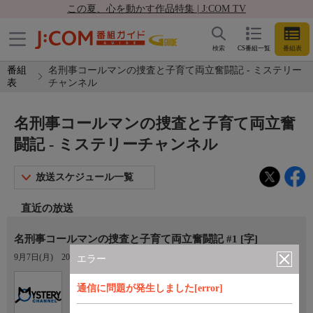
この夏、心を動かす作品特集 | J:COM TV
検索
CS番組一覧
番組表
番組
名刑事コールマンの捜査と子育て両立奮闘記 - ミステリー
表
チャンネル
名刑事コールマンの捜査と子育て両立奮
闘記 - ミステリーチャンネル
放送スケジュール一覧
直近の放送
名刑事コールマンの捜査と子育て両立奮闘記 #1 [字]
9月7日(月)
20:00〜22:00
エラー
Ch.560
通信に問題が発生しました[error]
ミステリーチャンネル