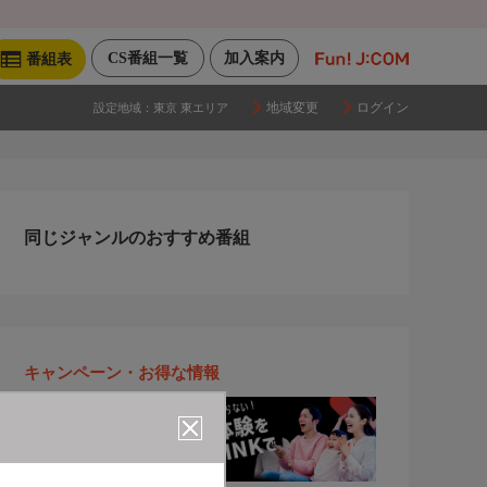
CS番組一覧
加入案内
番組表
地域変更
ログイン
設定地域：
東京 東エリア
同じジャンルのおすすめ番組
キャンペーン・お得な情報