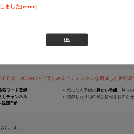
した[error]
OK
組ガイドは、J:COM TVで楽しめる全チャンネルを網羅した番組
検索ワード登録
気になる番組の
見たい番組
一覧への
入りチャンネル
登録した番組の最新情報をお知らせ
ト録画予約
ございます。