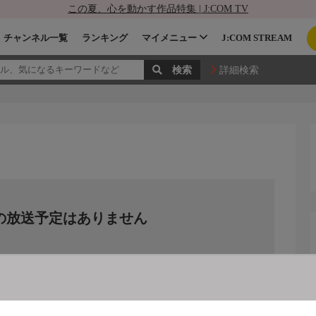
この夏、心を動かす作品特集 | J:COM TV
チャンネル一覧
ランキング
マイメニュー
J:COM STREAM
詳細検索
の放送予定はありません