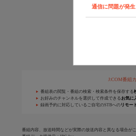
通信に問題が発生しま
J:COM番
番組表の閲覧・番組の検索・検索条件を保存する
お好みのチャンネルを選択して作成できる
お気に
録画予約に対応しているご自宅のSTBへの
リモー
番組内容、放送時間などが実際の放送内容と異なる場合が