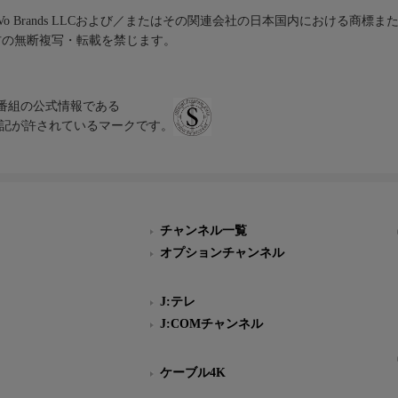
iVo Brands LLCおよび／またはその関連会社の日本国内における商標
材の無断複写・転載を禁じます。
、テレビ番組の公式情報である
スにのみ表記が許されているマークです。
チャンネル一覧
オプションチャンネル
J:テレ
J:COMチャンネル
ケーブル4K