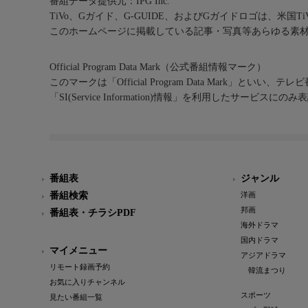
番組データ提供元：IPG Inc.
TiVo、Gガイド、G-GUIDE、およびGガイドロゴは、米国T
このホームページに掲載している記事・写真等あらゆる素
Official Program Data Mark（公式番組情報マーク）
このマークは「Official Program Data Mark」といい
「SI(Service Information)情報」を利用したサービ
番組表
ジャンル
番組検索
洋画
邦画
番組表・チラシPDF
海外ドラマ
国内ドラマ
マイメニュー
アジアドラマ
リモート録画予約
韓流まつり
お気に入りチャンネル
スポーツ
見たい番組一覧