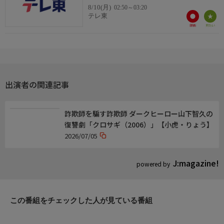
【ナレーション】
8/10(月)
02:50～03:20
倉野麻里（テレビ東京アナウンサー)
テレ東
お知らせ
WTTチャンピオンズ横浜2026により放送日時を変更する可能性
があります。
出演者の関連記事
詐欺師を騙す詐欺師 ダークヒーロー山下智久の
復讐劇「クロサギ（2006）」【小虎・りょう】
2026/07/05
J:magazine!
powered by
この番組をチェックした人が見ている番組