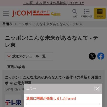
この夏、心を動かす作品特集 | J:COM TV
検索
CS番組一覧
番組表
番組表
ニッポン!こんな未来があるなんて - テレ東
ニッポン!こんな未来があるなんて - テ
レ東
放送スケジュール一覧
直近の放送
ニッポン！こんな未来があるなんて〜薬作りの革新と月面ロ
ボ!AIと電力問題
エラー
8月10日(月)
02:50〜03:20
Ch.7
通信に問題が発生しました[error]
テレ東