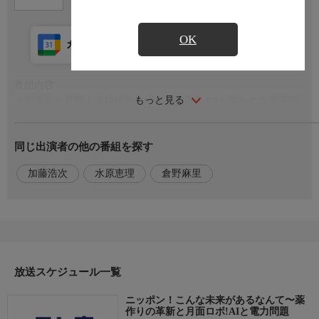
OK
カレンダー登録
アプリ視聴
放送前
番組内容
もっと見る
加藤浩次が直撃！成功確率わずか2万5千分の1と言われる新薬開
発の壁。AIシミュレーションとロボットの導入で、開発期間とコ
ストを激減させる先端現場を追う!
同じ出演者の他の番組を探す
一方で浮かび上がるAIの嘘「ハルシネーション」やデータセンタ
ーの「大量電力消費」という課題。月面配送を目指すフィジカル
加藤浩次
水原恵理
倉野麻里
AI技術など、技術革新をどう社会課題の解決へ繋げるのか?
日本の未来に迫る!
出演者
加藤浩次
巨勢泰宏(AWS Japan)
放送スケジュール一覧
国本亮(第一三共)
中野葉月(KDDIアイレット)
ニッポン！こんな未来があるなんて〜薬
水原恵理(テレビ東京アナウンサー)
作りの革新と月面ロボ!AIと電力問題