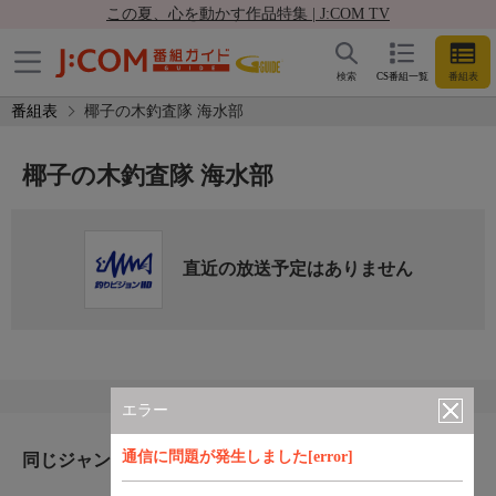
この夏、心を動かす作品特集 | J:COM TV
検索
CS番組一覧
番組表
番組表
椰子の木釣査隊 海水部
椰子の木釣査隊 海水部
直近の放送予定はありません
エラー
通信に問題が発生しました[error]
同じジャンルのおすすめ番組