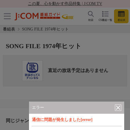
この夏、心を動かす作品特集 | J:COM TV
検索
CS番組一覧
番組表
番組表
SONG FILE 1974年ヒット
SONG FILE 1974年ヒット
直近の放送予定はありません
エラー
通信に問題が発生しました[error]
同じジャンルのおすすめ番組