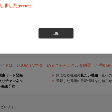
した[error]
OK
組ガイドは、J:COM TVで楽しめる全チャンネルを網羅した番組
検索ワード登録
気になる番組の
見たい番組
一覧への
入りチャンネル
登録した番組の最新情報をお知らせ
ト録画予約
ございます。