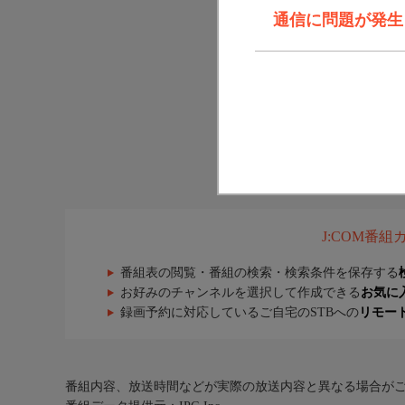
通信に問題が発生しま
J:COM番
番組表の閲覧・番組の検索・検索条件を保存する
お好みのチャンネルを選択して作成できる
お気に
録画予約に対応しているご自宅のSTBへの
リモー
番組内容、放送時間などが実際の放送内容と異なる場合が