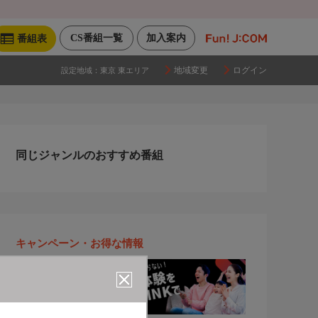
CS番組一覧
加入案内
番組表
地域変更
ログイン
設定地域：
東京 東エリア
同じジャンルのおすすめ番組
キャンペーン・お得な情報