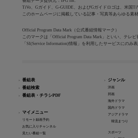
番組データ提供元：IPG Inc.
TiVo、Gガイド、G-GUIDE、およびGガイドロゴは、米国T
このホームページに掲載している記事・写真等あらゆる素
Official Program Data Mark（公式番組情報マーク）
このマークは「Official Program Data Mark」といい
「SI(Service Information)情報」を利用したサービ
番組表
ジャンル
番組検索
洋画
邦画
番組表・チラシPDF
海外ドラマ
国内ドラマ
マイメニュー
アジアドラマ
リモート録画予約
韓流まつり
お気に入りチャンネル
スポーツ
見たい番組一覧