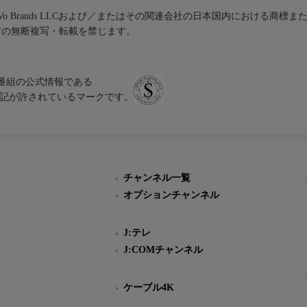
iVo Brands LLCおよび／またはその関連会社の日本国内における商標
材の無断複写・転載を禁じます。
、テレビ番組の公式情報である
スにのみ表記が許されているマークです。
チャンネル一覧
オプションチャンネル
J:テレ
J:COMチャンネル
ケーブル4K