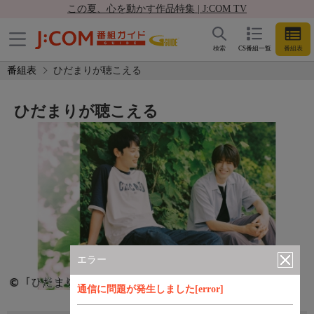
この夏、心を動かす作品特集 | J:COM TV
検索
CS番組一覧
番組表
番組表
ひだまりが聴こえる
ひだまりが聴こえる
エラー
通信に問題が発生しました[error]