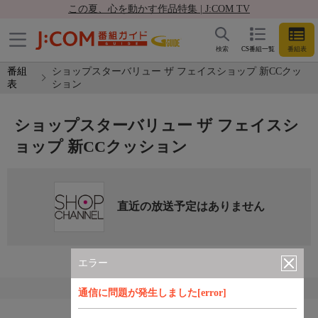
この夏、心を動かす作品特集 | J:COM TV
検索
CS番組一覧
番組表
番組
ショップスターバリュー ザ フェイスショップ 新CCクッ
表
ション
ショップスターバリュー ザ フェイスシ
ョップ 新CCクッション
直近の放送予定はありません
エラー
通信に問題が発生しました[error]