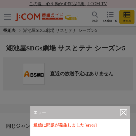
この夏、心を動かす作品特集 | J:COM TV
検索
CS番組一覧
番組表
番組表
湖池屋SDGs劇場 サスとテナ シーズン5
湖池屋SDGs劇場 サスとテナ シーズン5
直近の放送予定はありません
エラー
通信に問題が発生しました[error]
同じジャンルのおすすめ番組