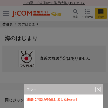
この夏、心を動かす作品特集 | J:COM TV
検索
CS番組一覧
番組表
番組表
海のはじまり
海のはじまり
直近の放送予定はありません
エラー
通信に問題が発生しました[error]
同じジャンルのおすすめ番組