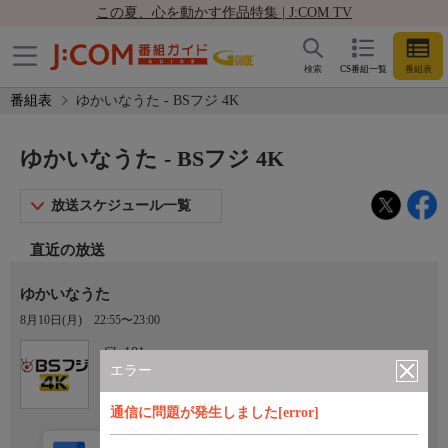
この夏、心を動かす作品特集 | J:COM TV
検索
CS番組一覧
番組表
番組表
ゆかいなうた - BSフジ 4K
ゆかいなうた - BSフジ 4K
放送スケジュール一覧
直近の放送
ゆかいなうた
8月10日(月)
22:55〜23:00
Ch.181
BSフジ 4K
エラー
通信に問題が発生しました[error]