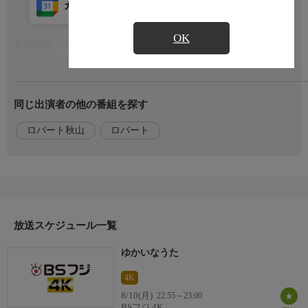
カレンダー登録
アプリ視聴
放送前
OK
番組内容
もっと見る
BSフジで毎週月曜日の22:55から、ロバート秋山竜次がこの番組
のために書き下ろした楽曲に映像クリエイターのアニメーション
を合わせて放送する。
同じ出演者の他の番組を探す
現在バズ動画続出で注目を集めている、秋山が扮する最新鋭のク
リエイターに密着するモキュメンタリー企画「クリエイターズ・
ロバート秋山
ロバート
ファイル」。YouTubeチャンネル登録者数が84万人を超えるほど
の勢いで、その内容の作り込みの精度の高さに定評がある。
この番組は、
番組内容２
そんなバズの生みの親である秋山が作詞・作曲を手掛け、さらに
放送スケジュール一覧
歌唱も担当。
“大人あるある”や“大人の世界の疑問”を誰にでも分かる歌にして
ゆかいなうた
大人に元気をお届けする。
4K
出演者
8/10(月)
22:55～23:00
秋山竜次（ロバート）
BSフジ 4K