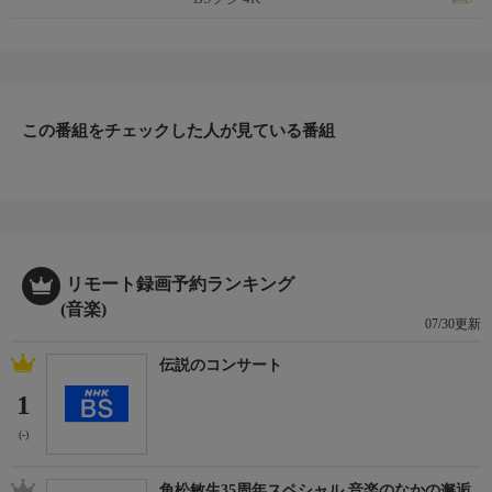
おしらせ
＊この番組はＨＤ放送からのアップコンバートです。
この番組をチェックした人が見ている番組
リモート録画予約ランキング
(音楽)
07/30更新
伝説のコンサート
1
(-)
角松敏生35周年スペシャル 音楽のなかの邂逅