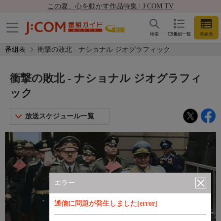
この夏、心を動かす作品特集 | J:COM TV
検索
CS番組一覧
番組表
番組表
衝撃の敗北 - ナショナル ジオグラフィック
衝撃の敗北 - ナショナル ジオグラフィ
ック
放送スケジュール一覧
エラー
通信に問題が発生しました[error]