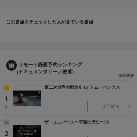
攻勢を仕掛ける。独ソ戦においてドイツが攻勢に出たのはこれが
最後となった。一方、西部戦線では1944年の夏に連合国軍がフラ
ンスのノルマンディーに上陸。ドイツは東西から攻め込まれるこ
この番組をチェックした人が見ている番組
とになる。日に日に追い込まれながらもヒトラーは敗北を認め
ず、抵抗を続けながら国家を奈落へ導いていく。
▼エピソード内容
1943年夏、東部戦線でモスクワの攻略に失敗し、スターリングラ
ードの戦いにも敗れたドイツに暗雲が垂れ込めていた。ヒトラー
は起死回生を図るべくツィタデレ作戦を計画。新型戦車を用い
て、クルスク周辺にできていたソ連軍の前線の突出部に大攻勢を
リモート録画予約ランキング
仕掛けた。この戦いは独ソ戦の転換点となる。一方、連合国軍は
(ドキュメンタリー／教養)
08/06更新
ドイツ軍の武器工場を破壊するため、都市爆撃を開始する。それ
はドイツ人の士気を砕くための無差別爆撃だった。
第二次世界大戦全史 by トム・ハンクス
1
次回放送
(1)
ザ・ユニバース〜宇宙の歴史〜S6
2