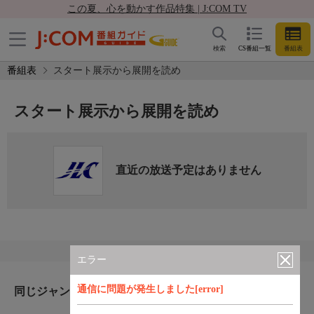
この夏、心を動かす作品特集 | J:COM TV
検索
CS番組一覧
番組表
番組表
スタート展示から展開を読め
スタート展示から展開を読め
直近の放送予定はありません
エラー
通信に問題が発生しました[error]
同じジャンルのおすすめ番組