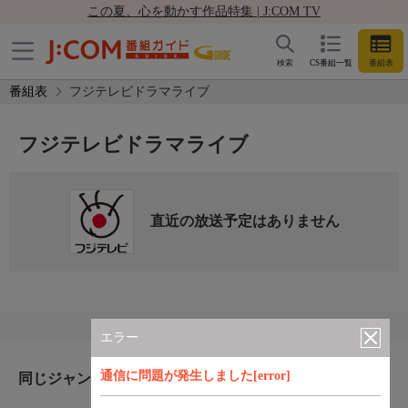
この夏、心を動かす作品特集 | J:COM TV
検索
CS番組一覧
番組表
番組表
フジテレビドラマライブ
フジテレビドラマライブ
直近の放送予定はありません
エラー
通信に問題が発生しました[error]
同じジャンルのおすすめ番組