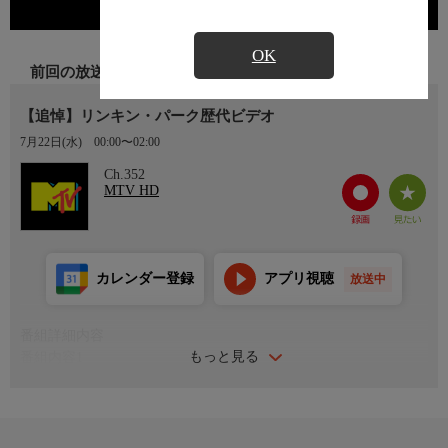
OK
前回の放送
【追悼】リンキン・パーク歴代ビデオ
7月22日(水)
00:00〜02:00
Ch.352
MTV HD
カレンダー登録
アプリ視聴
放送中
番組詳細内容
もっと見る
番組内容1
2000年にデビュー以降、数々の名曲を世に送り出し、世界各国で
圧倒的な人気を誇るバンド、リンキン・パーク。フロントマンで
あるチェスター・ベニントンが2017年に死去し、以降バンドとし
ての活動は休止していたが、2024年にエミリー・アームストロン