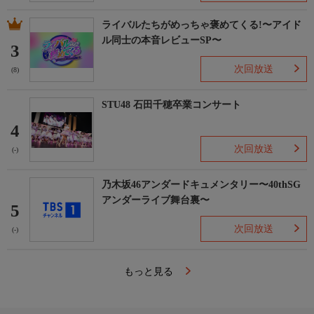
ライバルたちがめっちゃ褒めてくる!〜アイド
ル同士の本音レビューSP〜
3
次回放送
(8)
STU48 石田千穂卒業コンサート
4
次回放送
(-)
乃木坂46アンダードキュメンタリー〜40thSG
アンダーライブ舞台裏〜
5
次回放送
(-)
もっと見る