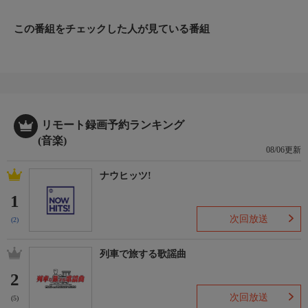
グ(Vo)とコリン・ブリテン(Dr)を迎えた“新生”リンキン・パーク
として再始動を果たした。
この番組をチェックした人が見ている番組
番組内容2
初代フロントマンであるチェスター・ベニントンが2017年7月20
日にこの世を去って9年、追悼の意を表し、歴代ミュージックビ
デオを特集してお届けする。
リモート録画予約ランキング
(音楽)
08/06更新
ナウヒッツ!
1
次回放送
(2)
列車で旅する歌謡曲
2
次回放送
(5)