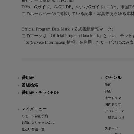
番組データ提供元：IPG Inc.
TiVo、Gガイド、G-GUIDE、およびGガイドロゴは、米国T
このホームページに掲載している記事・写真等あらゆる素
Official Program Data Mark（公式番組情報マーク）
このマークは「Official Program Data Mark」といい
「SI(Service Information)情報」を利用したサービ
番組表
ジャンル
番組検索
洋画
邦画
番組表・チラシPDF
海外ドラマ
国内ドラマ
マイメニュー
アジアドラマ
リモート録画予約
韓流まつり
お気に入りチャンネル
スポーツ
見たい番組一覧