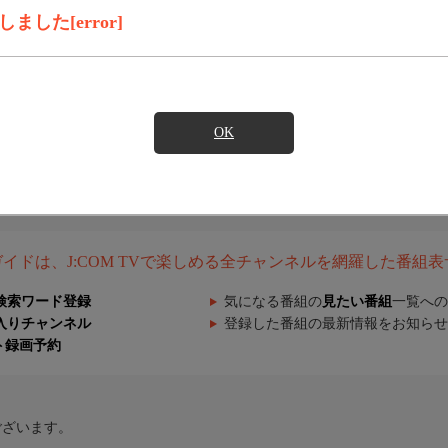
した[error]
OK
組ガイドは、J:COM TVで楽しめる全チャンネルを網羅した番組
検索ワード登録
気になる番組の
見たい番組
一覧への
入りチャンネル
登録した番組の最新情報をお知らせ
ト録画予約
ございます。