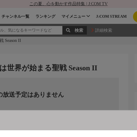
この夏、心を動かす作品特集 | J:COM TV
チャンネル一覧
ランキング
マイメニュー
J:COM STREAM
詳細検索
ason II
が始まる聖戦 Season II
の放送予定はありません