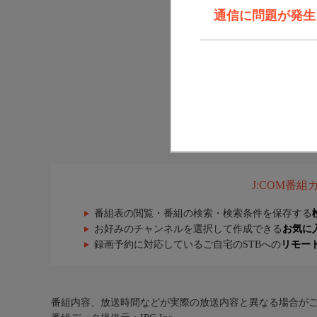
通信に問題が発生しま
J:COM番
番組表の閲覧・番組の検索・検索条件を保存する
お好みのチャンネルを選択して作成できる
お気に
録画予約に対応しているご自宅のSTBへの
リモー
番組内容、放送時間などが実際の放送内容と異なる場合が