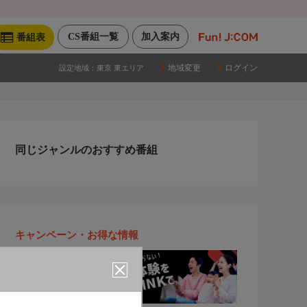
CS番組一覧
加入案内
番組表
地域変更
ログイン
設定地域：
東京 東エリア
同じジャンルのおすすめ番組
キャンペーン・お得な情報