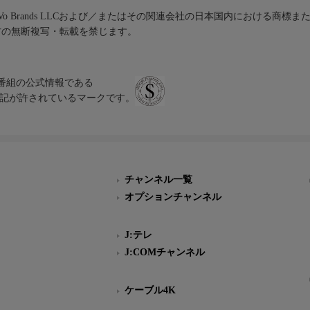
iVo Brands LLCおよび／またはその関連会社の日本国内における商標
材の無断複写・転載を禁じます。
、テレビ番組の公式情報である
スにのみ表記が許されているマークです。
チャンネル一覧
オプションチャンネル
J:テレ
J:COMチャンネル
ケーブル4K