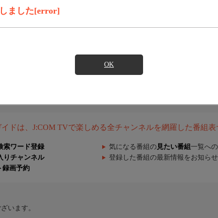
した[error]
OK
組ガイドは、J:COM TVで楽しめる全チャンネルを網羅した番組
検索ワード登録
気になる番組の
見たい番組
一覧への
入りチャンネル
登録した番組の最新情報をお知らせ
ト録画予約
ございます。