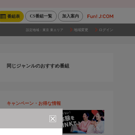
CS番組一覧
加入案内
番組表
地域変更
ログイン
設定地域：
東京 東エリア
同じジャンルのおすすめ番組
キャンペーン・お得な情報