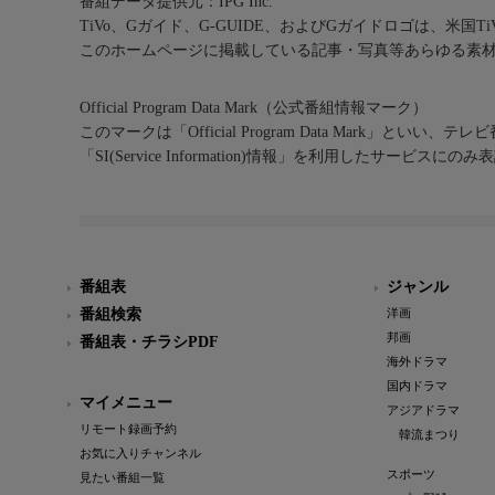
番組データ提供元：IPG Inc.
TiVo、Gガイド、G-GUIDE、およびGガイドロゴは、米国T
このホームページに掲載している記事・写真等あらゆる素
Official Program Data Mark（公式番組情報マーク）
このマークは「Official Program Data Mark」といい
「SI(Service Information)情報」を利用したサービ
番組表
ジャンル
番組検索
洋画
邦画
番組表・チラシPDF
海外ドラマ
国内ドラマ
マイメニュー
アジアドラマ
リモート録画予約
韓流まつり
お気に入りチャンネル
スポーツ
見たい番組一覧