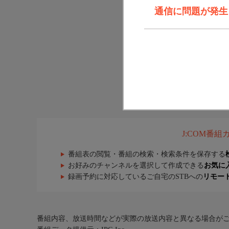
通信に問題が発生しま
J:COM番
番組表の閲覧・番組の検索・検索条件を保存する
お好みのチャンネルを選択して作成できる
お気に
録画予約に対応しているご自宅のSTBへの
リモー
番組内容、放送時間などが実際の放送内容と異なる場合が