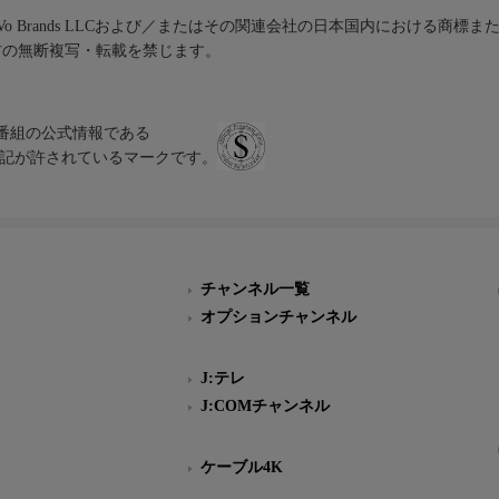
iVo Brands LLCおよび／またはその関連会社の日本国内における商標
材の無断複写・転載を禁じます。
、テレビ番組の公式情報である
スにのみ表記が許されているマークです。
チャンネル一覧
オプションチャンネル
J:テレ
J:COMチャンネル
ケーブル4K