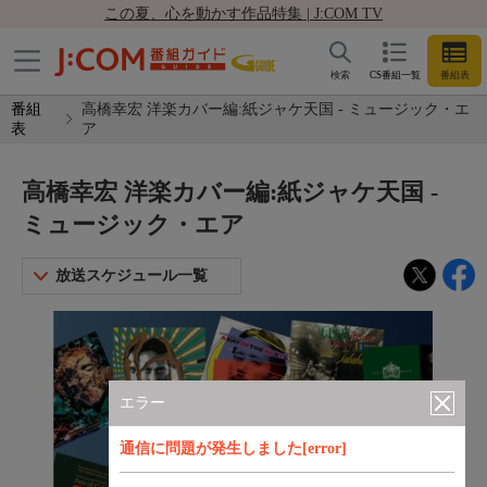
この夏、心を動かす作品特集 | J:COM TV
検索
CS番組一覧
番組表
番組
高橋幸宏 洋楽カバー編:紙ジャケ天国 - ミュージック・エ
表
ア
高橋幸宏 洋楽カバー編:紙ジャケ天国 -
ミュージック・エア
放送スケジュール一覧
エラー
通信に問題が発生しました[error]