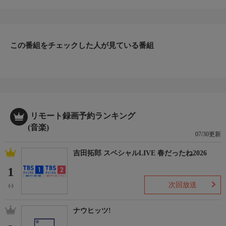
ストラ(YMO)の活動を始め、
ソロや様々なコラボレーションなど、日本の音楽界で第一線での
活躍を続けてきた高橋幸宏。
彼が発表した洋楽カバー曲に注目し、ジャケット映像と共にお届
けします。
この番組をチェックした人が見ている番組
リモート録画予約ランキング
(音楽)
07/30更新
吉田拓郎 スペシャルLIVE 春だったね2026
1
次回放送
(-)
ナウヒッツ!