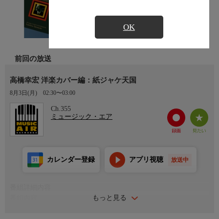
OK
前回の放送
高橋幸宏 洋楽カバー編：紙ジャケ天国
8月3日(月)
02:30〜03:00
Ch.355
ミュージック・エア
カレンダー登録
アプリ視聴
放送中
番組詳細内容
もっと見る
番組内容
サディスティック・ミカ・バンドやイエロー・マジック・オーケ