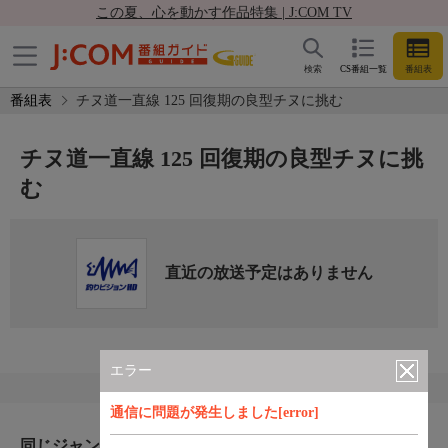
この夏、心を動かす作品特集 | J:COM TV
検索
CS番組一覧
番組表
番組表
チヌ道一直線 125 回復期の良型チヌに挑む
チヌ道一直線 125 回復期の良型チヌに挑
む
直近の放送予定はありません
エラー
通信に問題が発生しました[error]
同じジャンルのおすすめ番組