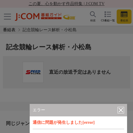
この夏、心を動かす作品特集 | J:COM TV
検索
CS番組一覧
番組表
番組表
記念競輪レース解析・小松島
記念競輪レース解析・小松島
直近の放送予定はありません
エラー
通信に問題が発生しました[error]
同じジャンルのおすすめ番組