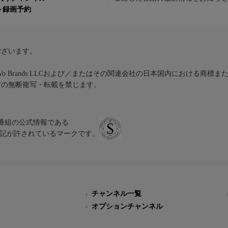
ト録画予約
ございます。
iVo Brands LLCおよび／またはその関連会社の日本国内における商標
材の無断複写・転載を禁じます。
、テレビ番組の公式情報である
スにのみ表記が許されているマークです。
チャンネル一覧
オプションチャンネル