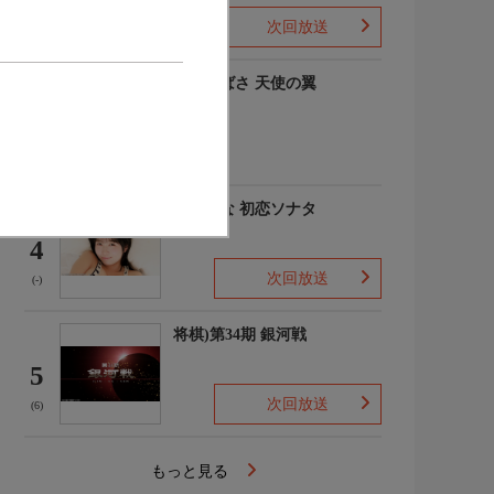
次回放送
(-)
羽川つばさ 天使の翼
3
(1)
秋田そな 初恋ソナタ
4
次回放送
(-)
将棋)第34期 銀河戦
5
次回放送
(6)
もっと見る