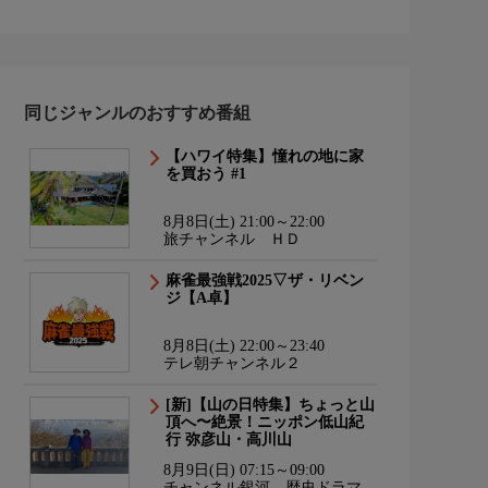
同じジャンルのおすすめ番組
【ハワイ特集】憧れの地に家
を買おう #1
8月8日(土) 21:00～22:00
旅チャンネル ＨＤ
麻雀最強戦2025▽ザ・リベン
ジ【A卓】
8月8日(土) 22:00～23:40
テレ朝チャンネル２
[新]【山の日特集】ちょっと山
頂へ〜絶景！ニッポン低山紀
行 弥彦山・高川山
8月9日(日) 07:15～09:00
チャンネル銀河 歴史ドラマ・