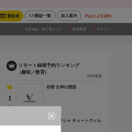
CS番組一覧
加入案内
番組表
地域変更
ログイン
設定地域：
東京 東エリア
リモート録画予約ランキング
(趣味／教育)
08/06更新
谷碧 女神の誘惑
1
(-)
百合川サシャ チェートヴィル
チ
2