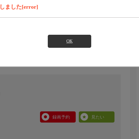
した[error]
OK
録画予約
見たい