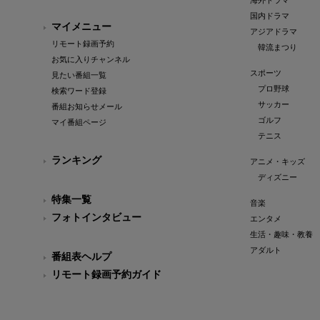
海外ドラマ
国内ドラマ
マイメニュー
アジアドラマ
リモート録画予約
韓流まつり
お気に入りチャンネル
スポーツ
見たい番組一覧
プロ野球
検索ワード登録
サッカー
番組お知らせメール
ゴルフ
マイ番組ページ
テニス
ランキング
アニメ・キッズ
ディズニー
特集一覧
音楽
フォトインタビュー
エンタメ
生活・趣味・教養
アダルト
番組表ヘルプ
リモート録画予約ガイド