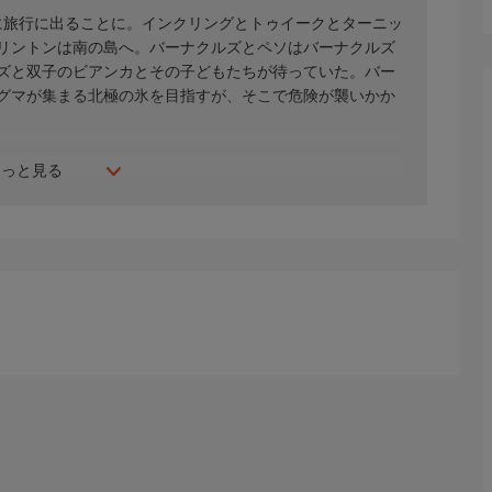
地に旅行に出ることに。インクリングとトゥイークとターニッ
リントンは南の島へ。バーナクルズとペソはバーナクルズ
ズと双子のビアンカとその子どもたちが待っていた。バー
グマが集まる北極の氷を目指すが、そこで危険が襲いかか
もっと見る