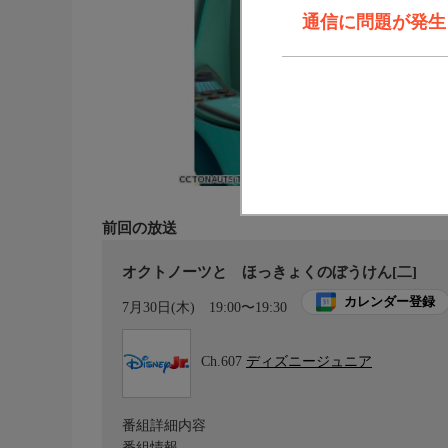
通信に問題が発生しま
前回の放送
オクトノーツと ほっきょくのぼうけん[二]
カレンダー登録
7月30日(木)
19:00〜19:30
Ch.607
ディズニージュニア
番組詳細内容
番組情報