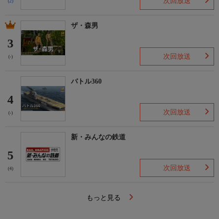
次回放送
(2)
ザ・森男
3
次回放送
(-)
バトル360
4
次回放送
(-)
新・みんなの鉄道
5
次回放送
(4)
もっと見る