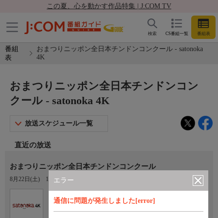
この夏、心を動かす作品特集 | J:COM TV
検索
CS番組一覧
番組表
番組
おまつりニッポン全日本チンドンコンクール - satonoka
4K
表
おまつりニッポン全日本チンドンコン
クール - satonoka 4K
放送スケジュール一覧
直近の放送
おまつりニッポン全日本チンドンコンクール
8月22日(土)
17:45〜18:00
エラー
Ch.420
通信に問題が発生しました[error]
satonoka 4K