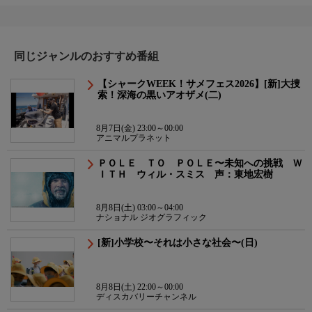
同じジャンルのおすすめ番組
【シャークWEEK！サメフェス2026】[新]大捜
索！深海の黒いアオザメ(二)
8月7日(金) 23:00～00:00
アニマルプラネット
ＰＯＬＥ ＴＯ ＰＯＬＥ〜未知への挑戦 Ｗ
ＩＴＨ ウィル・スミス 声：東地宏樹
8月8日(土) 03:00～04:00
ナショナル ジオグラフィック
[新]小学校〜それは小さな社会〜(日)
8月8日(土) 22:00～00:00
ディスカバリーチャンネル