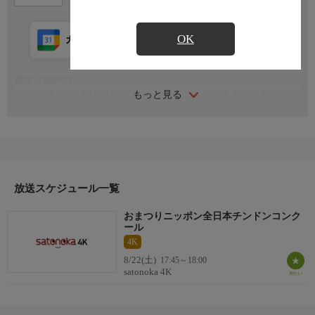
OK
カレンダー登録
アプリ視聴
放送前
番組詳細内容
もっと見る
桜の季節、富山県富山市に鉦や太鼓の演奏が響きます。チンドン
マンが華やかな衣装とユニークな口上で芸を競う日本で唯一のコ
ンクール。その歴史、出演者の想いに迫ります
放送スケジュール一覧
おまつりニッポン全日本チンドンコンク
ール
4K
8/22(土)
17:45～18:00
satonoka 4K