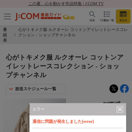
この夏、心を動かす作品特集 | J:COM TV
検索
CS番組一覧
番組表
番
心がトキメク服 ルクオーレ コットンアイレットレースコレ
組
クション - ショップチャンネル
表
心がトキメク服 ルクオーレ コットンア
イレットレースコレクション - ショッ
プチャンネル
放送スケジュール一覧
エラー
通信に問題が発生しました[error]