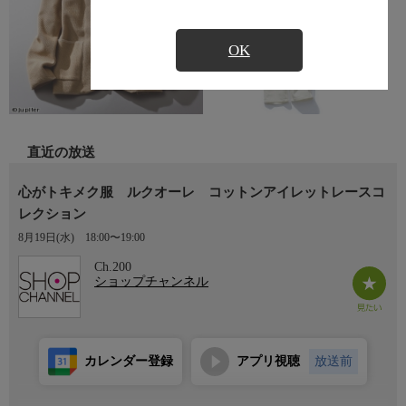
OK
直近の放送
心がトキメク服 ルクオーレ コットンアイレットレースコ
レクション
8月19日(水)
18:00〜19:00
Ch.200
ショップチャンネル
カレンダー登録
アプリ視聴
放送前