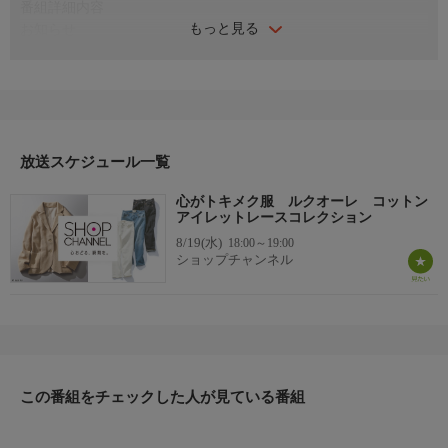
番組詳細内容
もっと見る
お知らせ
日本初のショッピング専門チャンネルとして1996年にスタート。
ファッション、ビューティー、ホームグッズ、グルメなど、バイ
ヤーが厳選した商品を24時間ご紹介。世界中の逸品に出会う喜び
を生放送ならではの臨場感と一緒にお楽しみください。
＊ライブ放送につき、番組および商品内容に変更が生じる場合も
放送スケジュール一覧
ございます。
心がトキメク服 ルクオーレ コットン
ＨＰ：https://www.shopch.jp
アイレットレースコレクション
8/19(水)
18:00～19:00
ショップチャンネル
この番組をチェックした人が見ている番組