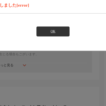
した[error]
見たい
OK
年にスタート。ファッション、ビューティー、ホームグッ
間ご紹介。世界中の逸品に出会う喜びを生放送ならではの臨
生じる場合もございます。
もっと見る