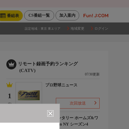
CS番組一覧
加入案内
番組表
地域変更
ログイン
設定地域：
東京 東エリア
リモート録画予約ランキング
(CATV)
07/30更新
プロ野球ニュース
1
次回放送
(5)
エレメンタリー ホームズ&ワ
トソン in NY シーズン4
2