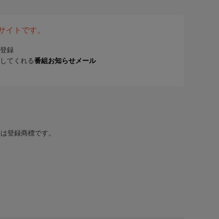
表サイトです。
登録
してくれる
番組お知らせメール
または登録商標です。