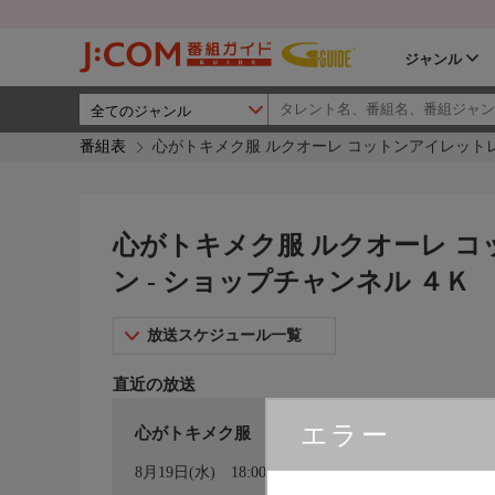
ジャンル
番組表
心がトキメク服 ルクオーレ コットンアイレットレ
心がトキメク服 ルクオーレ 
ン - ショップチャンネル ４Ｋ
放送スケジュール一覧
直近の放送
エラー
心がトキメク服 ルクオーレ コットンアイレ
カレンダー登録
8月19日(水)
18:00〜19:00