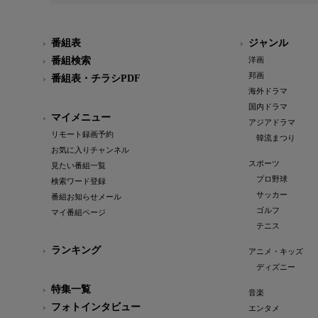
番組表
ジャンル
番組検索
洋画
邦画
番組表・チラシPDF
海外ドラマ
国内ドラマ
マイメニュー
アジアドラマ
リモート録画予約
韓流まつり
お気に入りチャンネル
スポーツ
見たい番組一覧
プロ野球
検索ワード登録
サッカー
番組お知らせメール
ゴルフ
マイ番組ページ
テニス
ランキング
アニメ・キッズ
ディズニー
特集一覧
音楽
フォトインタビュー
エンタメ