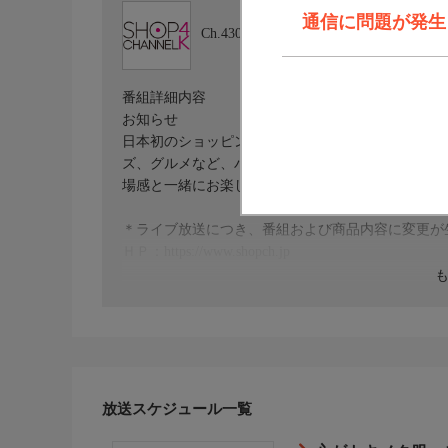
通信に問題が発生しま
Ch.430
ショップチャンネル ４Ｋ
番組詳細内容
お知らせ
日本初のショッピング専門チャンネルとして1996
ズ、グルメなど、バイヤーが厳選した商品を24時
場感と一緒にお楽しみください。
＊ライブ放送につき、番組および商品内容に変更が
ＨＰ：https://www.shopch.jp
放送スケジュール一覧