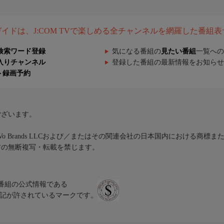
組ガイドは、J:COM TVで楽しめる全チャンネルを網羅した番組
検索ワード登録
気になる番組の
見たい番組
一覧への
入りチャンネル
登録した番組の最新情報をお知らせ
ト録画予約
ございます。
iVo Brands LLCおよび／またはその関連会社の日本国内における商標
材の無断複写・転載を禁じます。
、テレビ番組の公式情報である
スにのみ表記が許されているマークです。