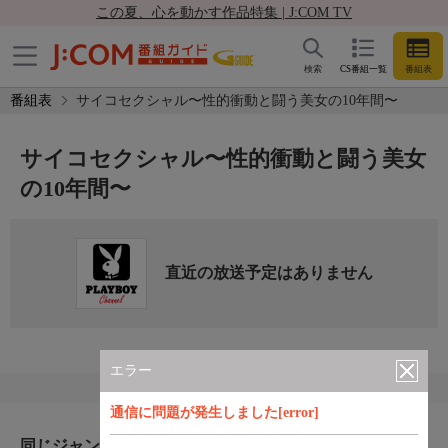
この夏、心を動かす作品特集 | J:COM TV
検索
CS番組一覧
番組表
番組表
サイコセクシャル〜性的衝動と闘う美女の10年間〜
サイコセクシャル〜性的衝動と闘う美女
の10年間〜
直近の放送予定はありません
エラー
通信に問題が発生しました[error]
同じジャンルのおすすめ番組