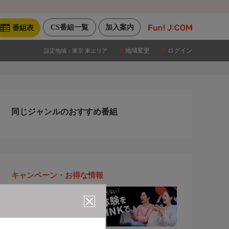
CS番組一覧
加入案内
番組表
地域変更
ログイン
設定地域：
東京 東エリア
同じジャンルのおすすめ番組
キャンペーン・お得な情報