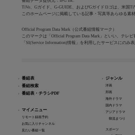
番組データ提供元：IPG Inc.
TiVo、Gガイド、G-GUIDE、およびGガイドロゴは、米国T
このホームページに掲載している記事・写真等あらゆる素
Official Program Data Mark（公式番組情報マーク）
このマークは「Official Program Data Mark」といい
「SI(Service Information)情報」を利用したサービ
番組表
ジャンル
番組検索
洋画
邦画
番組表・チラシPDF
海外ドラマ
国内ドラマ
マイメニュー
アジアドラマ
リモート録画予約
韓流まつり
お気に入りチャンネル
スポーツ
見たい番組一覧