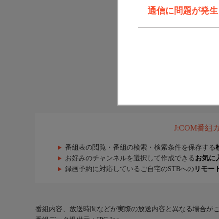
通信に問題が発生しま
J:COM番
番組表の閲覧・番組の検索・検索条件を保存する
お好みのチャンネルを選択して作成できる
お気に
録画予約に対応しているご自宅のSTBへの
リモー
番組内容、放送時間などが実際の放送内容と異なる場合が