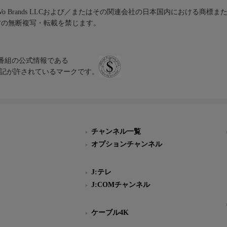
iVo Brands LLCおよび／またはその関連会社の日本国内における商標
材の無断複写・転載を禁じます。
、テレビ番組の公式情報である
スにのみ表記が許されているマークです。
チャンネル一覧
オプションチャンネル
J:テレ
J:COMチャンネル
ケーブル4K