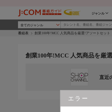
ジャンル
番組表
創業100年!MCC 人気商品を厳選!アソートセット
創業100年!MCC 人気商品を
直近
エラー