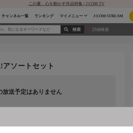
この夏、心を動かす作品特集 | J:COM TV
チャンネル一覧
ランキング
マイメニュー
J:COM STREAM
詳細検索
厳選!アソートセット
の放送予定はありません