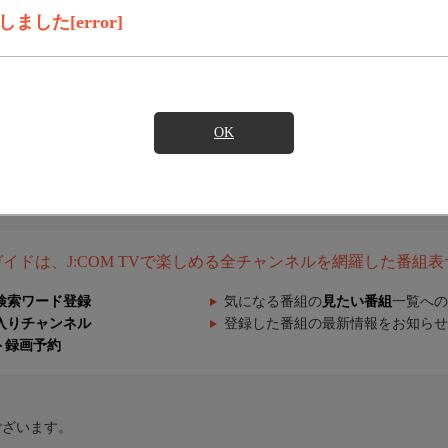
した[error]
OK
組ガイドは、J:COM TVで楽しめる全チャンネルを網羅した番組
検索ワード登録
気になる番組の
見たい番組
一覧への
入りチャンネル
登録した番組の最新情報をお知らせ
ト録画予約
ございます。