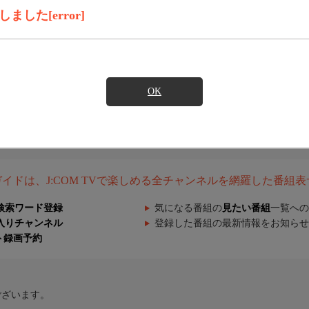
した[error]
OK
組ガイドは、J:COM TVで楽しめる全チャンネルを網羅した番組
検索ワード登録
気になる番組の
見たい番組
一覧への
入りチャンネル
登録した番組の最新情報をお知らせ
ト録画予約
ございます。