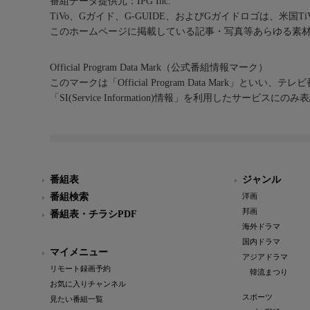
番組データ提供元：IPG Inc.
TiVo、Gガイド、G-GUIDE、およびGガイドロゴは、米国T
このホームページに掲載している記事・写真等あらゆる素
Official Program Data Mark（公式番組情報マーク）
このマークは「Official Program Data Mark」といい
「SI(Service Information)情報」を利用したサービ
番組表
ジャンル
番組検索
洋画
邦画
番組表・チラシPDF
海外ドラマ
国内ドラマ
マイメニュー
アジアドラマ
リモート録画予約
韓流まつり
お気に入りチャンネル
スポーツ
見たい番組一覧