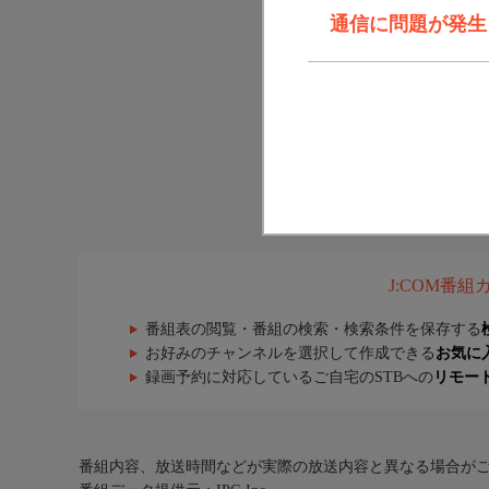
通信に問題が発生しま
J:COM番
番組表の閲覧・番組の検索・検索条件を保存する
お好みのチャンネルを選択して作成できる
お気に
録画予約に対応しているご自宅のSTBへの
リモー
番組内容、放送時間などが実際の放送内容と異なる場合が