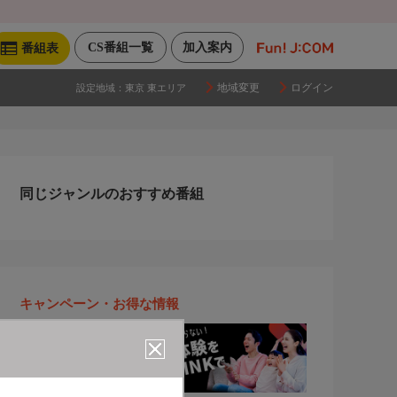
CS番組一覧
加入案内
番組表
地域変更
ログイン
設定地域：
東京 東エリア
同じジャンルのおすすめ番組
キャンペーン・お得な情報