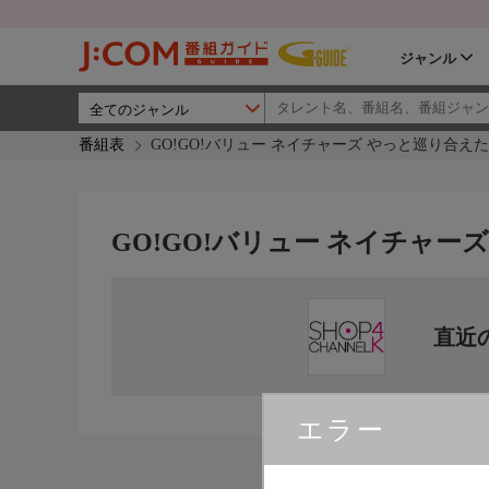
ジャンル
番組表
GO!GO!バリュー ネイチャーズ やっと巡り合え
GO!GO!バリュー ネイチャ
直近
エラー