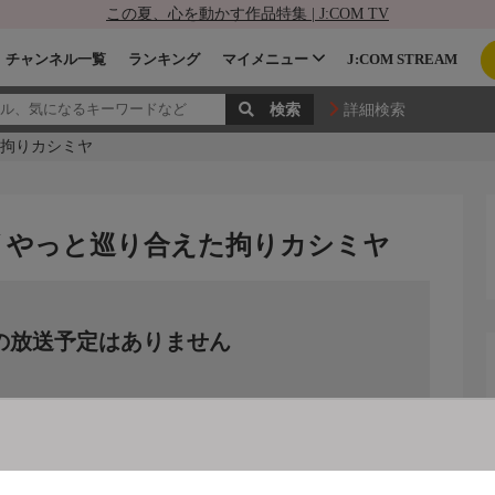
この夏、心を動かす作品特集 | J:COM TV
チャンネル一覧
ランキング
マイメニュー
J:COM STREAM
詳細検索
た拘りカシミヤ
ーズ やっと巡り合えた拘りカシミヤ
の放送予定はありません