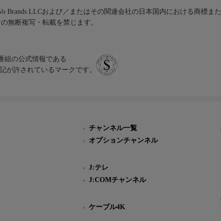
iVo Brands LLCおよび／またはその関連会社の日本国内における商標
材の無断複写・転載を禁じます。
、テレビ番組の公式情報である
スにのみ表記が許されているマークです。
チャンネル一覧
オプションチャンネル
J:テレ
J:COMチャンネル
ケーブル4K