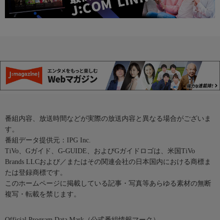
番組内容、放送時間などが実際の放送内容と異なる場合がございま
す。
番組データ提供元：IPG Inc.
TiVo、Gガイド、G-GUIDE、およびGガイドロゴは、米国TiVo
Brands LLCおよび／またはその関連会社の日本国内における商標ま
たは登録商標です。
このホームページに掲載している記事・写真等あらゆる素材の無断
複写・転載を禁じます。
Official Program Data Mark（公式番組情報マーク）