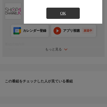
Ch.430
ショップチャンネル ４Ｋ
OK
カレンダー登録
アプリ視聴
放送中
番組詳細内容
もっと見る
お知らせ
日本初のショッピング専門チャンネルとして1996年にスタート。
ファッション、ビューティー、ホームグッズ、グルメなど、バイ
ヤーが厳選した商品を24時間ご紹介。世界中の逸品に出会う喜び
を生放送ならではの臨場感と一緒にお楽しみください。
＊ライブ放送につき、番組および商品内容に変更が生じる場合も
この番組をチェックした人が見ている番組
ございます。
ＨＰ：https://www.shopch.jp